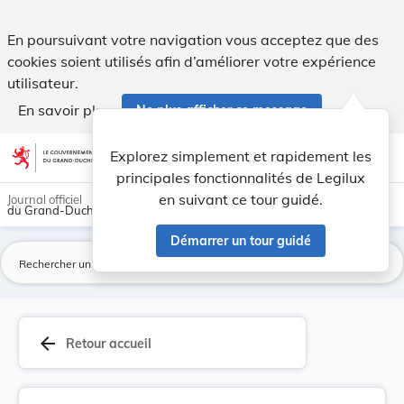
Règlement ministériel du 12 mai 1966 modifiant ... - Legilux
En poursuivant votre navigation vous acceptez que des
cookies soient utilisés afin d’améliorer votre expérience
utilisateur.
En savoir plus
Ne plus afficher ce message
Aller au contenu
help
light_mode
dark_mode
account_circle
Explorez simplement et rapidement les
Aide
principales fonctionnalités de Legilux
en suivant ce tour guidé.
Journal officiel
du Grand-Duché de Luxembourg
Démarrer un tour guidé
La
arrow_back
Retour accueil