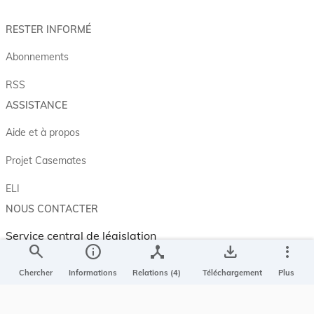
RESTER INFORMÉ
Abonnements
RSS
ASSISTANCE
Aide et à propos
Projet Casemates
ELI
NOUS CONTACTER
Service central de législation
search
info
device_hub
save_alt
more_vert
5, rue Plaetis
L-2338 LUXEMBOURG
Chercher
Informations
Relations (4)
Téléchargement
Plus
info@legilux.public.lu
E-mail