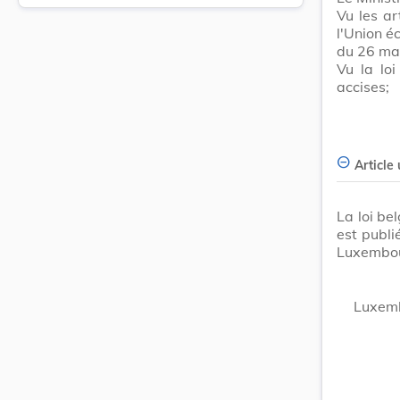
Vu les ar
l'Union é
du 26 ma
Vu la lo
accises;
Article
La loi be
est publ
Luxembo
Luxemb