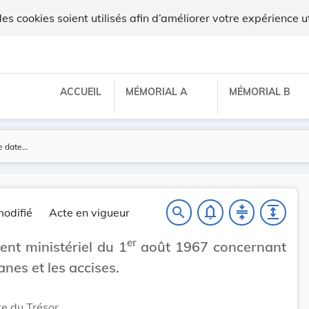
 cookies soient utilisés afin d’améliorer votre expérience ut
ACCUEIL
MÉMORIAL A
MÉMORIAL B
notifications_none
compress
expand
search
odifié
Acte en vigueur
er
nt ministériel du 1
août 1967 concernant
anes et les accises.
re du Trésor,