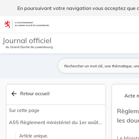
Règlement ministériel du 1er août 1967 concerna... - Legilux
En poursuivant votre navigation vous acceptez que des
Aller au contenu
Journal officiel
du Grand-Duché de Luxembourg
arrow_back
Retour accueil
Acte m
Règleme
Sur cette page
les dou
A55 Règlement ministériel du 1er août 1967 concernant les douanes et les accises.
Article unique.
Le Minist