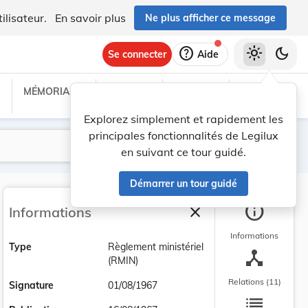
ilisateur.
En savoir plus
Ne plus afficher ce message
help
light_mode
dark_mode
Se connecter
Aide
MÉMORIAL C
TRAITÉS
PROJETS
TEXTES UE
Explorez simplement et rapidement les
principales fonctionnalités de Legilux
Lancer la recherche
Filtres
en suivant ce tour guidé.
Démarrer un tour guidé
info
close
Informations
Fermer la barre latéra
Informations
Type
Règlement ministériel
device_hub
(RMIN)
Relations (11)
Signature
01/08/1967
list