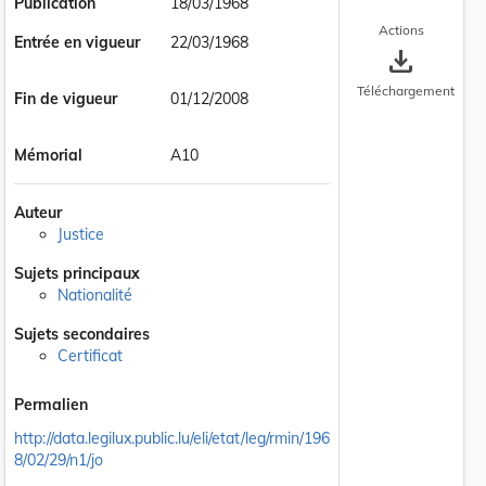
Publication
18/03/1968
Actions
Entrée en vigueur
22/03/1968
save_alt
Téléchargement
Fin de vigueur
01/12/2008
Mémorial
A10
Auteur
Justice
Sujets principaux
Nationalité
Sujets secondaires
Certificat
Permalien
http://data.legilux.public.lu/eli/etat/leg/rmin/196
8/02/29/n1/jo