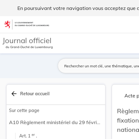
Règlement ministériel du 29 février 1968 portan... - Legilux
En poursuivant votre navigation vous acceptez que des
Aller au contenu
Journal officiel
du Grand-Duché de Luxembourg
arrow_back
Retour accueil
Acte p
Règleme
Sur cette page
fixati
A10 Règlement ministériel du 29 février 1968 portant fixation du droit de timbre des certificats de nationalité.
national
er
Art. 1 
 .