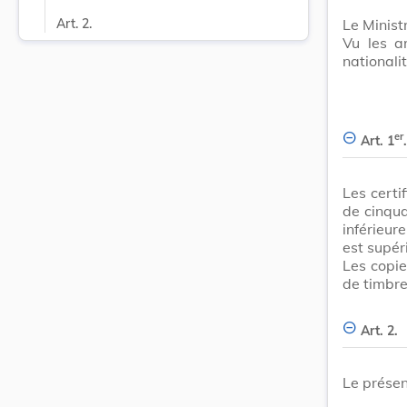
Le Ministr
Art. 2.
Vu les a
nationali
er
Art. 1
.
Les certi
de cinqua
inférieure
est supér
Les copie
de timbre
Art. 2.
Le présen