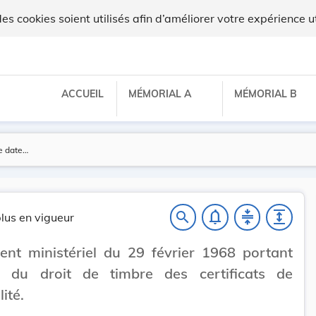
 cookies soient utilisés afin d’améliorer votre expérience ut
ACCUEIL
MÉMORIAL A
MÉMORIAL B
notifications_none
compress
expand
search
lus en vigueur
nt ministériel du 29 février 1968 portant
on du droit de timbre des certificats de
ité.