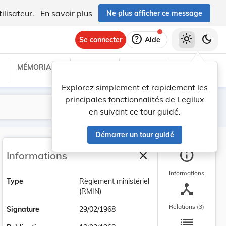
ilisateur.
En savoir plus
Ne plus afficher ce message
help
light_mode
dark_mode
Se connecter
Aide
MÉMORIAL C
TRAITÉS
PROJETS
TEXTES UE
Explorez simplement et rapidement les
principales fonctionnalités de Legilux
Lancer la recherche
Filtres
en suivant ce tour guidé.
Démarrer un tour guidé
info
close
Informations
Fermer la barre latéra
Informations
Type
Règlement ministériel
device_hub
(RMIN)
Relations (3)
Signature
29/02/1968
list