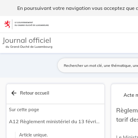
Règlement ministériel du 13 février 1970 relati... - Legilux
En poursuivant votre navigation vous acceptez que des
Aller au contenu
Journal officiel
du Grand-Duché de Luxembourg
arrow_back
Retour accueil
Acte m
Règleme
Sur cette page
tarif de
A12 Règlement ministériel du 13 février 1970 relatif au tarif des droits d'entrée.
Article unique.
Le Minist