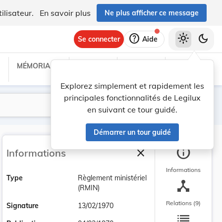
ilisateur.
En savoir plus
Ne plus afficher ce message
help
light_mode
dark_mode
Se connecter
Aide
MÉMORIAL C
TRAITÉS
PROJETS
TEXTES UE
Explorez simplement et rapidement les
principales fonctionnalités de Legilux
Lancer la recherche
Filtres
en suivant ce tour guidé.
Démarrer un tour guidé
info
close
Informations
Fermer la barre latéra
Informations
Type
Règlement ministériel
device_hub
(RMIN)
Relations (9)
Signature
13/02/1970
list