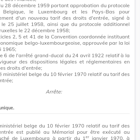
 du 28 décembre 1959 portant approbation du protocole
a Belgique, le Luxembourg et les Pays-Bas pour
sement d'un nouveau tarif des droits d'entrée, signé à
 le 25 juillet 1958, ainsi que du protocole additionnel
ruxelles le 22 décembre 1958;
ticles 2, 5 et 41 de la Convention coordonnée instituant
conomique belgo-luxembourgeoise, approuvée par la loi
i 1965;
cle 6 de l'arrêté grand-ducal du 24 avril 1922 relatif à la
vigueur des dispositions légales et réglementaires en
es droits d'entrée;
é ministériel belge du 10 février 1970 relatif au tarif des
ntrée;
Arrête:
 unique.
ministériel belge du 10 février 1970 relatif au tarif des
'entrée est publié au Mémorial pour être exécuté au
er
ché de Luxembourg à partir du 1
janvier 1970, à