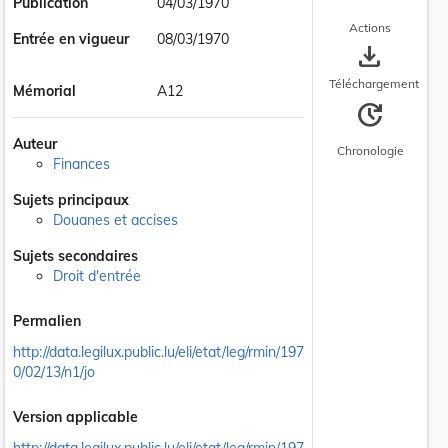
Publication
04/03/1970
Actions
Entrée en vigueur
08/03/1970
save_alt
Téléchargement
Mémorial
A12
update
Auteur
Chronologie
Finances
Sujets principaux
Douanes et accises
Sujets secondaires
Droit d'entrée
Permalien
http://data.legilux.public.lu/eli/etat/leg/rmin/197
0/02/13/n1/jo
Version applicable