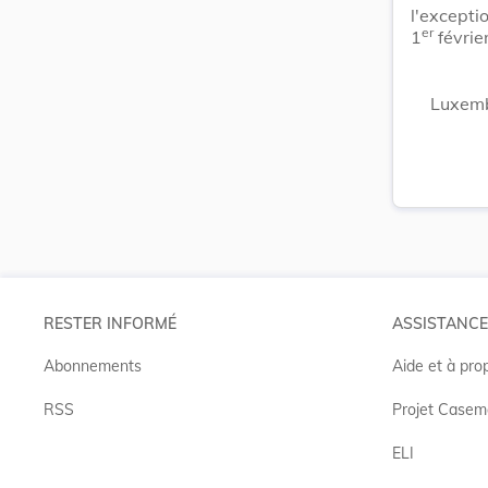
l'excepti
er
1
févrie
Luxemb
RESTER INFORMÉ
ASSISTANCE
Abonnements
Aide et à pro
RSS
Projet Casem
ELI