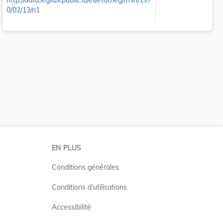
http://data.legilux.public.lu/eli/etat/leg/rmin/197
0/02/13/n1
 la taille du texte
EN PLUS
Conditions générales
Conditions d’utilisations
Accessibilité