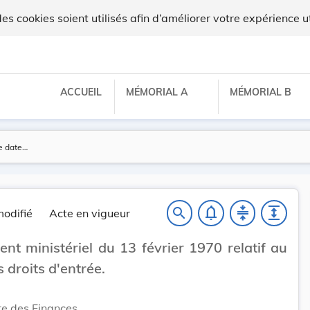
 cookies soient utilisés afin d’améliorer votre expérience ut
ACCUEIL
MÉMORIAL A
MÉMORIAL B
notifications_none
compress
expand
search
odifié
Acte en vigueur
nt ministériel du 13 février 1970 relatif au
s droits d'entrée.
re des Finances,