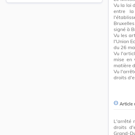
Vu la loi
entre l
l'établis
Bruxelles
signé à B
Vu les ar
l'Union E
du 26 ma
Vu l'arti
mise en 
matière d
Vu l'arrêt
droits d'e
Article
L'arrêté 
droits d
Grand-Du