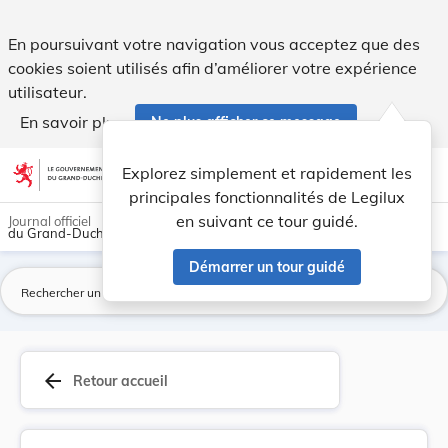
Règlement ministériel du 31 octobre 1972 concer... - Legilux
En poursuivant votre navigation vous acceptez que des
cookies soient utilisés afin d’améliorer votre expérience
utilisateur.
En savoir plus
Ne plus afficher ce message
Aller au contenu
help
light_mode
dark_mode
account_circle
Explorez simplement et rapidement les
Aide
principales fonctionnalités de Legilux
en suivant ce tour guidé.
Journal officiel
du Grand-Duché de Luxembourg
Démarrer un tour guidé
La
arrow_back
Retour accueil