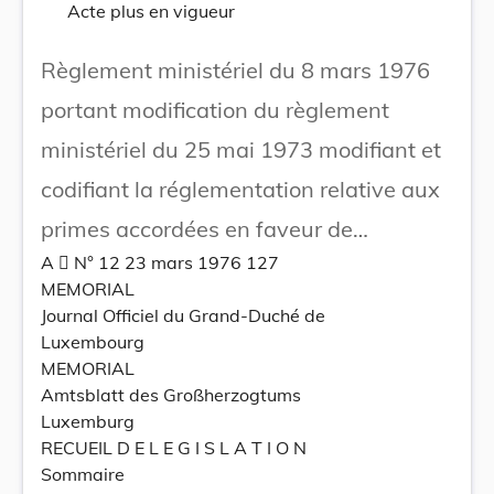
Acte plus en vigueur
Règlement ministériel du 8 mars 1976
portant modification du règlement
ministériel du 25 mai 1973 modifiant et
codifiant la réglementation relative aux
primes accordées en faveur de
A  N° 12 23 mars 1976 127
l'amélioration hygiénique de l'habitat.
MEMORIAL
Journal Officiel du Grand-Duché de
Luxembourg
MEMORIAL
Amtsblatt des Großherzogtums
Luxemburg
RECUEIL D E L E G I S L A T I O N
Sommaire