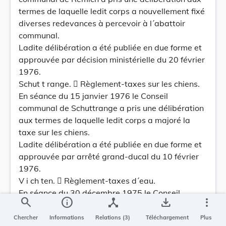
termes de laquelle ledit corps a nouvellement fixé
diverses redevances à percevoir à l´abattoir
communal.
Ladite délibération a été publiée en due forme et
approuvée par décision ministérielle du 20 février
1976.
Schut t range.  Règlement-taxes sur les chiens.
En séance du 15 janvier 1976 le Conseil
communal de Schuttrange a pris une délibération
aux termes de laquelle ledit corps a majoré la
taxe sur les chiens.
Ladite délibération a été publiée en due forme et
approuvée par arrêté grand-ducal du 10 février
1976.
V i ch ten.  Règlement-taxes d´eau.
En séance du 30 décembre 1975 le Conseil
search
info
device_hub
save_alt
more_vert
communal de Vichten a pris une délibération aux
termes de laquelle ledit corps a modifié son
Chercher
Informations
Relations (3)
Téléchargement
Plus