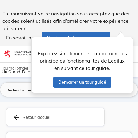
Règlement ministériel du 8 mars 1976 portant mo... - Legilu
En poursuivant votre navigation vous acceptez que des
cookies soient utilisés afin d’améliorer votre expérience
utilisateur.
En savoir plus
Ne plus afficher ce message
Aller au contenu
help
light_mode
dark_mode
account_circle
Explorez simplement et rapidement les
Aide
principales fonctionnalités de Legilux
en suivant ce tour guidé.
Journal officiel
du Grand-Duché de Luxembourg
Démarrer un tour guidé
La
arrow_back
Retour accueil