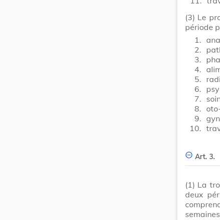
11.
tra
(3)
Le pr
période p
1.
ana
2.
pat
3.
pha
4.
ali
5.
rad
6.
psy
7.
soi
8.
oto
9.
gyn
10.
tra
Art. 3.
(1)
La tr
deux pér
comprend
semaines