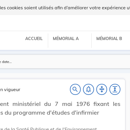
 cookies soient utilisés afin d’améliorer votre expérience ut
ACCUEIL
MÉMORIAL A
MÉMORIAL B
notifications_none
compress
expand
search
n vigueur
ent ministériel du 7 mai 1976 fixant les
s du programme d'études d'infirmier
re de la Santé Publique et de l'Environnement,