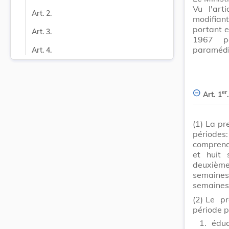
Vu l'ar
Art. 2.
modifian
portant e
Art. 3.
1967 po
paramédic
Art. 4.
er
Art. 1
.
(1)
La pr
périodes
comprend
et huit 
deuxième
semaines
semaines 
(2)
Le pr
période p
1.
éduc