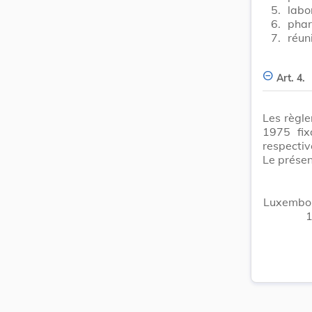
5.
labo
6.
phar
7.
réun
Art. 4.
Les règle
1975 fix
respecti
Le présen
Luxembou