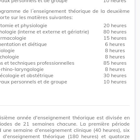
vaux personnels et de groupe
10 heures
ogramme de l´enseignement théorique de la deuxième
orte sur les matières suivantes:
tomie et physiologie
20 heures
hologie (interne et externe et gériatrie)
80 heures
rmacologie
15 heures
mentation et diétique
6 heures
iologie
8 heures
chologie
8 heures
ns et techniques professionnelles
85 heures
-rhino-laryngologie
8 heures
écologie et obstétrique
30 heures
vaux personnels et de groupe
10 heures
oisième année d'enseignement théorique est divisée en
iodes de 21 semaines chacune. La première période
 une semaine d'enseignement clinique (40 heures), six
 d'enseignement théorique (180 heures) et quatorze