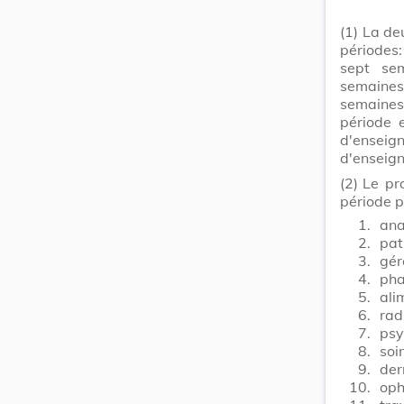
(1)
La de
périodes
sept sem
semaine
semaines
période 
d'ensei
d'enseign
(2)
Le pr
période p
1.
ana
2.
pat
3.
gér
4.
pha
5.
ali
6.
rad
7.
psy
8.
soi
9.
der
10.
oph