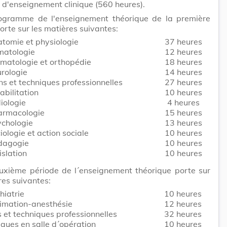
d'enseignement clinique (560 heures).
ogramme de l'enseignement théorique de la première
orte sur les matières suivantes:
tomie et physiologie
37 heures
matologie
12 heures
matologie et orthopédie
18 heures
rologie
14 heures
ns et techniques professionnelles
27 heures
abilitation
10 heures
iologie
4 heures
armacologie
15 heures
ychologie
13 heures
iologie et action sociale
10 heures
dagogie
10 heures
islation
10 heures
uxième période de l´enseignement théorique porte sur
res suivantes:
hiatrie
10 heures
imation-anesthésie
12 heures
s et techniques professionnelles
32 heures
iques en salle d´opération
10 heures