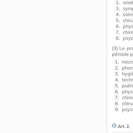
2.
anat
3.
symp
4.
soin
5.
chir
6.
phys
7.
chim
8.
psyc
(3)
Le pr
période p
1.
micr
2.
phar
3.
hygi
4.
tech
5.
puéri
6.
phys
7.
chim
8.
chiru
9.
psyc
Art. 2.