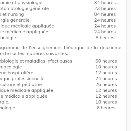
omie et physiologie
34 heures
tomatologie générale
23 heures
s et nursing
84 heures
urgie générale
24 heures
ique médicale appliquée
24 heures
ie médicale appliquée
24 heures
hologie
8 heures
ogramme de l'enseignement théorique de la deuxième
orte sur les matières suivantes:
obiologie et maladies infectieuses
60 heures
macologie
10 heures
ène hospitalière
12 heures
nique professionnelle
24 heures
culture et pédiatrie
26 heures
ique médicale appliquée
12 heures
ie médicale appliquée
12 heures
rgie.
18 heures
hologie
6 heures