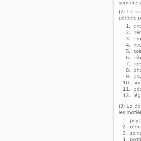
semaines 
(2)
Le pr
période p
1.
ana
2.
hé
3.
rhu
4.
neu
5.
soi
6.
réh
7.
rad
8.
ph
9.
ps
10.
soc
11.
pé
12.
lég
(3)
La de
les matiè
1.
psyc
2.
réan
3.
soin
4.
prat