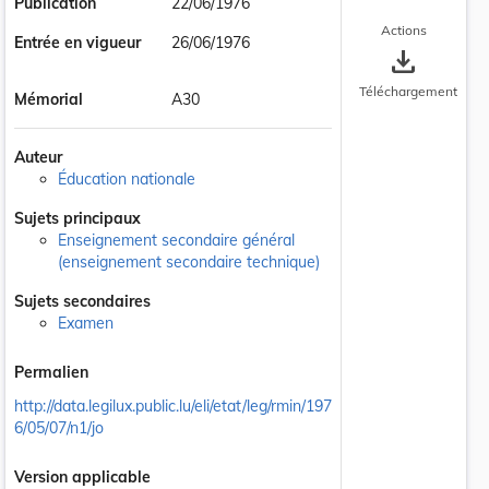
Publication
22/06/1976
Actions
Entrée en vigueur
26/06/1976
save_alt
Téléchargement
Mémorial
A30
Auteur
Éducation nationale
Sujets principaux
Enseignement secondaire général
(enseignement secondaire technique)
Sujets secondaires
Examen
Permalien
http://data.legilux.public.lu/eli/etat/leg/rmin/197
6/05/07/n1/jo
Version applicable