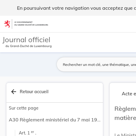
Règlement ministériel du 7 mai 1976 fixant les ... - Legilux
En poursuivant votre navigation vous acceptez que des
Aller au contenu
Journal officiel
du Grand-Duché de Luxembourg
arrow_back
Retour accueil
Acte e
Règlem
Sur cette page
matière
A30 Règlement ministériel du 7 mai 1976 fixant les matières du programme d'études d'infirmier.
er
Art. 1 
 .
Le Minist