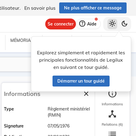
ilisateur.
En savoir plus
Ne plus afficher ce message
help
light_mode
dark_mode
Se connecter
Aide
MÉMORIAL C
TRAITÉS
PROJETS
TEXTES UE
Explorez simplement et rapidement les
principales fonctionnalités de Legilux
Lancer la recherche
Filtres
en suivant ce tour guidé.
Démarrer un tour guidé
info
close
Informations
Fermer la barre latéra
Informations
Type
Règlement ministériel
device_hub
(RMIN)
Relations (6)
Signature
07/05/1976
list