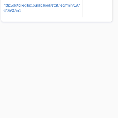
http://data.legilux.public.lu/eli/etat/leg/rmin/197
6/05/07/n1