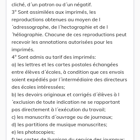
cliché, d´un patron ou d´un négatif.
3° Sont assimilées aux imprimés, les
reproductions obtenues au moyen de l
´adressographe, de l´hectographie et de l
´héliographie. Chacune de ces reproductions peut
recevoir les annotations autorisées pour les
imprimés.
4° Sont admis au tarif des imprimés:
a) les lettres et les cartes postales échangées
entre élèves d´écoles, à condition que ces envois
soient expédiés par l´intermédiaire des directeurs
des écoles intéressées;
b) les devoirs originaux et corrigés d´élèves à l
´exclusion de toute indication ne se rapportant
pas directement à l´exécution du travail;
c) les manuscrits d´ouvrage ou de journaux;
d) les partitions de musique manuscrites;
e) les photocopies;
f) les cartes de livraison du service des journaux;