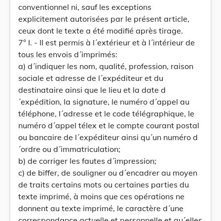
conventionnel ni, sauf les exceptions
explicitement autorisées par le présent article,
ceux dont le texte a été modifié après tirage.
7° I. - II est permis à l´extérieur et à l´intérieur de
tous les envois d´imprimés:
a) d´indiquer les nom, qualité, profession, raison
sociale et adresse de l´expéditeur et du
destinataire ainsi que le lieu et la date d
´expédition, la signature, le numéro d´appel au
téléphone, l´adresse et le code télégraphique, le
numéro d´appel télex et le compte courant postal
ou bancaire de l´expéditeur ainsi qu´un numéro d
´ordre ou d´immatriculation;
b) de corriger les fautes d´impression;
c) de biffer, de souligner ou d´encadrer au moyen
de traits certains mots ou certaines parties du
texte imprimé, à moins que ces opérations ne
donnent au texte imprimé, le caractère d´une
correspondance actuelle et personnelle et qu´elles