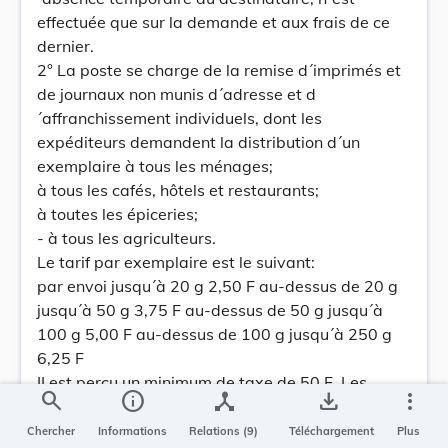
effectuée que sur la demande et aux frais de ce
dernier.
2° La poste se charge de la remise d´imprimés et
de journaux non munis d´adresse et d
´affranchissement individuels, dont les
expéditeurs demandent la distribution d´un
exemplaire à tous les ménages;
à tous les cafés, hôtels et restaurants;
à toutes les épiceries;
- à tous les agriculteurs.
Le tarif par exemplaire est le suivant:
par envoi jusqu´à 20 g 2,50 F au-dessus de 20 g
jusqu´à 50 g 3,75 F au-dessus de 50 g jusqu´à
100 g 5,00 F au-dessus de 100 g jusqu´à 250 g
6,25 F
II est perçu un minimum de taxe de 50 F. Les
search
info
device_hub
save_alt
more_vert
imprimés portant des annotations conférant à l
´envoi le caractère d´une lettre sont passibles de
Chercher
Informations
Relations (9)
Téléchargement
Plus