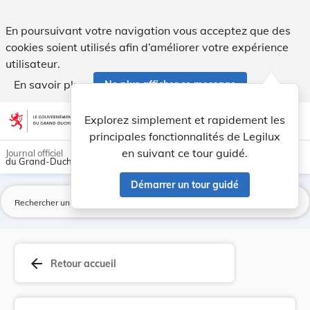
Règlement ministériel du 30 mai 1980 portant fi... - Legilux
En poursuivant votre navigation vous acceptez que des
cookies soient utilisés afin d’améliorer votre expérience
utilisateur.
En savoir plus
Ne plus afficher ce message
Aller au contenu
help
light_mode
dark_mode
account_circle
Explorez simplement et rapidement les
Aide
principales fonctionnalités de Legilux
en suivant ce tour guidé.
Journal officiel
du Grand-Duché de Luxembourg
Démarrer un tour guidé
La
arrow_back
Retour accueil