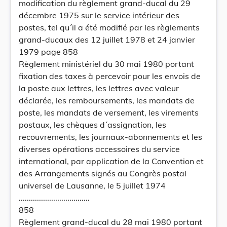
modification du règlement grand-ducal du 29
Convention et des Arrangements signés
décembre 1975 sur le service intérieur des
au Congrès postal universel de
postes, tel qu´il a été modifié par les règlements
grand-ducaux des 12 juillet 1978 et 24 janvier
Lausanne, le 5 juillet 1974.
1979 page 858
Règlement ministériel du 30 mai 1980 portant
fixation des taxes à percevoir pour les envois de
la poste aux lettres, les lettres avec valeur
déclarée, les remboursements, les mandats de
poste, les mandats de versement, les virements
postaux, les chèques d´assignation, les
recouvrements, les journaux-abonnements et les
diverses opérations accessoires du service
international, par application de la Convention et
des Arrangements signés au Congrès postal
universel de Lausanne, le 5 juillet 1974
...................................
858
Règlement grand-ducal du 28 mai 1980 portant