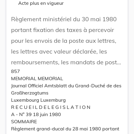
Acte plus en vigueur
Règlement ministériel du 30 mai 1980
portant fixation des taxes à percevoir
pour les envois de la poste aux lettres,
les lettres avec valeur déclarée, les
remboursements, les mandats de poste,
857
les mandats de versement, les
MEMORIAL MEMORIAL
virements postaux, les chèques
Journal Officiel Amtsblatt du Grand-Duché de des
Großherzogtums
d'assignation, les recouvrements, les
Luxembourg Luxemburg
journaux-abonnements et les diverses
R E C U E I L D E L E G I S L A T I O N
A - N° 39 18 juin 1980
opérations accessoires du service
SOMMAIRE
international, par application de la
Règlement grand-ducal du 28 mai 1980 portant