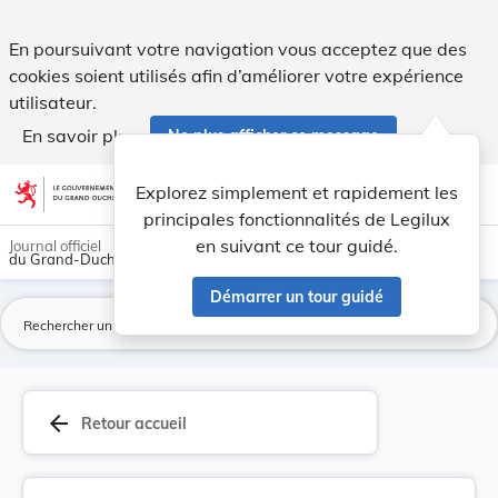
Règlement ministériel du 4 novembre 1981 réglan... - Legilu
En poursuivant votre navigation vous acceptez que des
cookies soient utilisés afin d’améliorer votre expérience
utilisateur.
En savoir plus
Ne plus afficher ce message
Aller au contenu
help
light_mode
dark_mode
account_circle
Explorez simplement et rapidement les
Aide
principales fonctionnalités de Legilux
en suivant ce tour guidé.
Journal officiel
du Grand-Duché de Luxembourg
Démarrer un tour guidé
La
arrow_back
Retour accueil