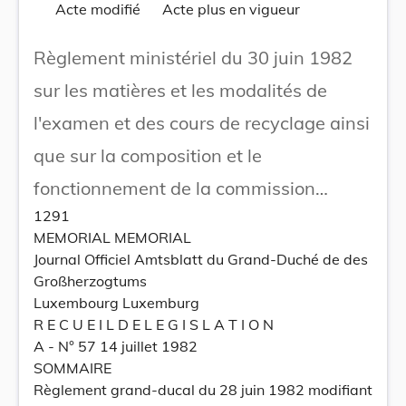
Acte modifié
Acte plus en vigueur
Règlement ministériel du 30 juin 1982
sur les matières et les modalités de
l'examen et des cours de recyclage ainsi
que sur la composition et le
fonctionnement de la commission
1291
d'examen prévus à l'article 84 modifié
MEMORIAL MEMORIAL
de l'arrêté grand-ducal du 23 novembre
Journal Officiel Amtsblatt du Grand-Duché de des
Großherzogtums
1955 portant règlement de la circulation
Luxembourg Luxemburg
sur toutes les voies publiques.
R E C U E I L D E L E G I S L A T I O N
A - N° 57 14 juillet 1982
SOMMAIRE
Règlement grand-ducal du 28 juin 1982 modifiant