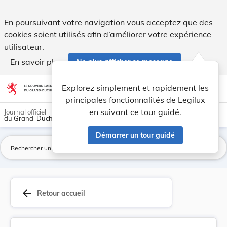
Règlement ministériel du 30 juin 1982 sur les m... - Legilux
En poursuivant votre navigation vous acceptez que des
cookies soient utilisés afin d’améliorer votre expérience
utilisateur.
En savoir plus
Ne plus afficher ce message
Aller au contenu
help
light_mode
dark_mode
account_circle
Explorez simplement et rapidement les
Aide
principales fonctionnalités de Legilux
en suivant ce tour guidé.
Journal officiel
du Grand-Duché de Luxembourg
Démarrer un tour guidé
La
arrow_back
Retour accueil