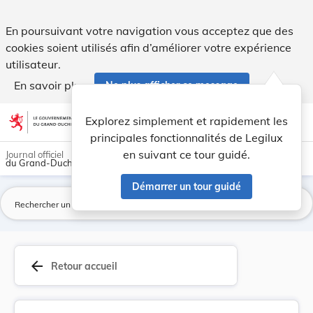
Règlement ministériel du 6 août 1982 ayant pour... - Legilux
En poursuivant votre navigation vous acceptez que des
cookies soient utilisés afin d’améliorer votre expérience
utilisateur.
En savoir plus
Ne plus afficher ce message
Aller au contenu
help
light_mode
dark_mode
account_circle
Explorez simplement et rapidement les
Aide
principales fonctionnalités de Legilux
en suivant ce tour guidé.
Journal officiel
du Grand-Duché de Luxembourg
Démarrer un tour guidé
La
arrow_back
Retour accueil