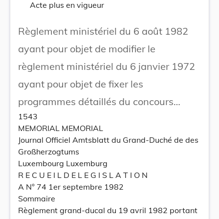
Acte plus en vigueur
Règlement ministériel du 6 août 1982
ayant pour objet de modifier le
règlement ministériel du 6 janvier 1972
ayant pour objet de fixer les
programmes détaillés du concours
1543
d'admission au stage, de l'examen
MEMORIAL MEMORIAL
d'admission définitive et de l'examen de
Journal Officiel Amtsblatt du Grand-Duché de des
Großherzogtums
promotion des fonctionnaires de la
Luxembourg Luxemburg
carrière de l'artisan auprès des
R E C U E I L D E L E G I S L A T I O N
A N° 74 1er septembre 1982
centrales hydro-électriques de l'Etat.
Sommaire
Règlement grand-ducal du 19 avril 1982 portant