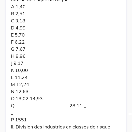
A 1,40
B 2,51
C 3,18
D 4,99
E 5,70
F 6,22
G 7,67
H 8,96
J 9,17
K 10,00
L 11,24
M 12,24
N 12,63
O 13,02 14,93
Q.............................................. 28,11 _
_.....................................................................................................
P 1551
II. Division des industries en classes de risque