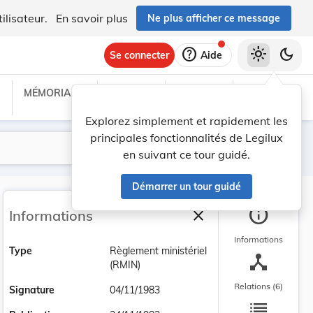
ilisateur.
En savoir plus
Ne plus afficher ce message
help
light_mode
dark_mode
Se connecter
Aide
MÉMORIAL C
TRAITÉS
PROJETS
TEXTES UE
Explorez simplement et rapidement les
principales fonctionnalités de Legilux
Lancer la recherche
Filtres
en suivant ce tour guidé.
Démarrer un tour guidé
info
close
Informations
Fermer la barre latéra
Informations
Type
Règlement ministériel
device_hub
(RMIN)
Relations (6)
Signature
04/11/1983
list