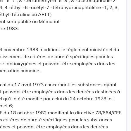
5´, 6´ 7´, 8´-tetraméthyl-5´ 6´ 8´, 8´-acetonaphtone-2´
4, 4 -éthyl -6 -acétyl-7 -tétrahydronaphtalène -1, 2, 3,
éthyl-Tétraline ou AETT)
ent sera publié au Mémorial.
re 1983.
 4 novembre 1983 modifiant le règlement ministériel du
issement de critères de pureté spécifiques pour les
ets antioxygènes et pouvant être employées dans les
imentation humaine.
cal du 17 avril 1973 concernant les substances ayant
et pouvant être employées dans les denrées destinées à
l qu´il a été modifié par celui du 24 octobre 1978, et
 et 6;
EE du 18 octobre 1982 modifiant la directive 78/664/CEE
 critères de pureté spécifiques pour les substances
gènes et pouvant être employées dans les denrées