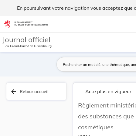
Règlement ministériel du 4 novembre 1983 complé... - Legil
En poursuivant votre navigation vous acceptez que des
Aller au contenu
Journal officiel
du Grand-Duché de Luxembourg
arrow_back
Acte plus en vigueur
Retour accueil
Règlement ministéri
des substances que n
cosmétiques.