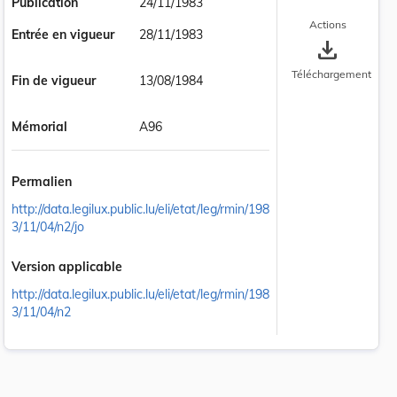
Publication
24/11/1983
Actions
Entrée en vigueur
28/11/1983
save_alt
Téléchargement
Fin de vigueur
13/08/1984
Mémorial
A96
Permalien
http://data.legilux.public.lu/eli/etat/leg/rmin/198
3/11/04/n2/jo
Version applicable
http://data.legilux.public.lu/eli/etat/leg/rmin/198
3/11/04/n2