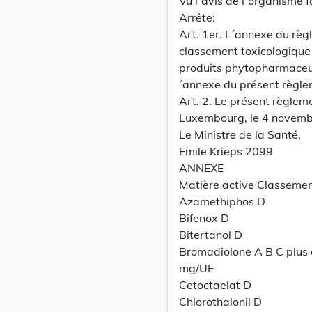
Vu l´avis de l´organisme 
Arrête:
Art. 1er. L´annexe du règ
classement toxicologique
produits phytopharmaceut
´annexe du présent règle
Art. 2. Le présent règlem
Luxembourg, le 4 novemb
Le Ministre de la Santé,
Emile Krieps 2099
ANNEXE
Matière active Classemen
Azamethiphos D
Bifenox D
Bitertanol D
Bromadiolone A B C plus
mg/UE
Cetoctaelat D
Chlorothalonil D