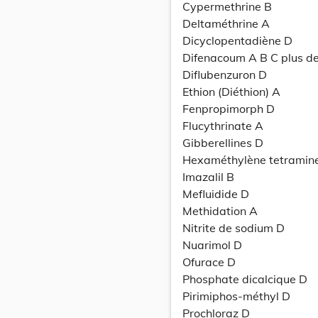
Cypermethrine B
Deltaméthrine A
Dicyclopentadiène D
Difenacoum A B C plus d
Diflubenzuron D
Ethion (Diéthion) A
Fenpropimorph D
Flucythrinate A
Gibberellines D
Hexaméthylène tetramin
Imazalil B
Mefluidide D
Methidation A
Nitrite de sodium D
Nuarimol D
Ofurace D
Phosphate dicalcique D
Pirimiphos-méthyl D
Prochloraz D