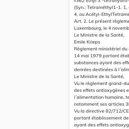
«362 Ethyl 3´-tetrahydro-
(Syn.: Tetraméthyl1-1. 1, 
4, ou Acétyl-EthylTetram
Art. 2. Le présent règlem
Luxembourg, le 4 novemb
Le Ministre de la Santé,
Emile Krieps
Règlement ministériel du
14 mai 1979 portant établ
substances ayant des eff
denrées destinées à l´al
Le Ministre de la Santé,
Vu le règlement grand-du
des effets antioxygènes 
l´alimentation humaine, te
notamment ses articles 3b
Vu la directive 82/712/C
portant établissement des
ayant des effets antioxy