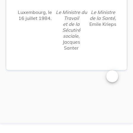
Luxembourg, le
Le Ministre du
Le Ministre
16 juillet 1984.
Travail
de la Santé,
et de la
Emile Krieps
Sécutiré
sociale,
Jacques
Santer
Changer la t