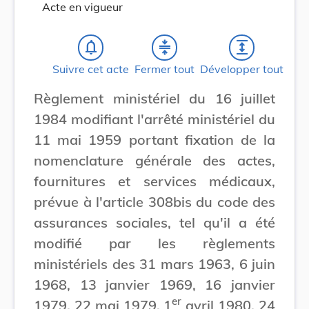
Acte en vigueur
notifications_none
compress
expand
Suivre cet acte
Fermer tout
Développer tout
Règlement ministériel du 16 juillet
1984 modifiant l'arrêté ministériel du
11 mai 1959 portant fixation de la
nomenclature générale des actes,
fournitures et services médicaux,
prévue à l'article 308bis du code des
assurances sociales, tel qu'il a été
modifié par les règlements
ministériels des 31 mars 1963, 6 juin
1968, 13 janvier 1969, 16 janvier
er
1979, 22 mai 1979, 1
avril 1980, 24