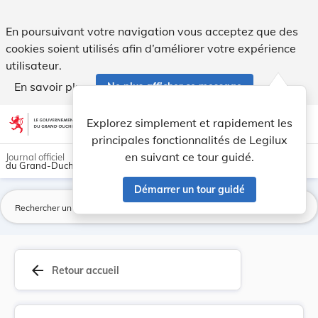
Règlement ministériel du 16 juillet 1984 modifi... - Legilux
En poursuivant votre navigation vous acceptez que des
cookies soient utilisés afin d’améliorer votre expérience
utilisateur.
En savoir plus
Ne plus afficher ce message
Aller au contenu
help
light_mode
dark_mode
account_circle
Explorez simplement et rapidement les
Aide
principales fonctionnalités de Legilux
en suivant ce tour guidé.
Journal officiel
du Grand-Duché de Luxembourg
Démarrer un tour guidé
La
arrow_back
Retour accueil