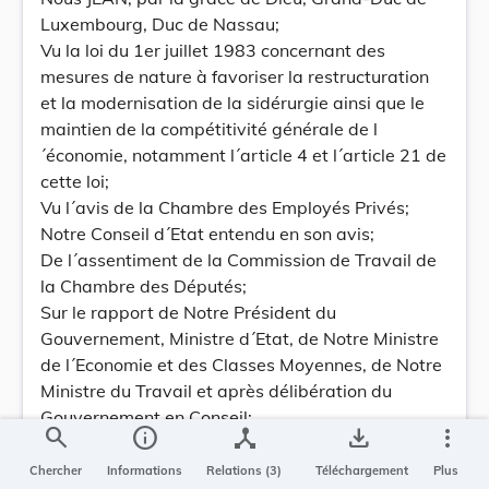
Luxembourg, Duc de Nassau;
Vu la loi du 1er juillet 1983 concernant des
mesures de nature à favoriser la restructuration
et la modernisation de la sidérurgie ainsi que le
maintien de la compétitivité générale de l
´économie, notamment l´article 4 et l´article 21 de
cette loi;
Vu l´avis de la Chambre des Employés Privés;
Notre Conseil d´Etat entendu en son avis;
De l´assentiment de la Commission de Travail de
la Chambre des Députés;
Sur le rapport de Notre Président du
Gouvernement, Ministre d´Etat, de Notre Ministre
de l´Economie et des Classes Moyennes, de Notre
Ministre du Travail et après délibération du
Gouvernement en Conseil;
search
info
device_hub
save_alt
more_vert
Arrêtons:
Art. 1er. Le montant de la réduction à opérer par
Chercher
Informations
Relations (3)
Téléchargement
Plus