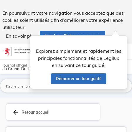
Règlement ministériel du 26 septembre 1984 fixa... - Legilu
En poursuivant votre navigation vous acceptez que des
cookies soient utilisés afin d’améliorer votre expérience
utilisateur.
En savoir plus
Ne plus afficher ce message
Aller au contenu
help
light_mode
dark_mode
account_circle
Explorez simplement et rapidement les
Aide
principales fonctionnalités de Legilux
en suivant ce tour guidé.
Journal officiel
du Grand-Duché de Luxembourg
Démarrer un tour guidé
La
arrow_back
Retour accueil