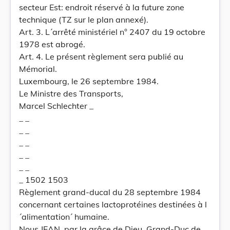
secteur Est: endroit réservé à la future zone
technique (TZ sur le plan annexé).
Art. 3. L´arrêté ministériel n° 2407 du 19 octobre
1978 est abrogé.
Art. 4. Le présent règlement sera publié au
Mémorial.
Luxembourg, le 26 septembre 1984.
Le Ministre des Transports,
Marcel Schlechter _
_ _
_ _
_ _
_ _
_ _
_ 1502 1503
Règlement grand-ducal du 28 septembre 1984
concernant certaines lactoprotéines destinées à l
´alimentation´ humaine.
Nous JEAN, par la grâce de Dieu, Grand-Duc de