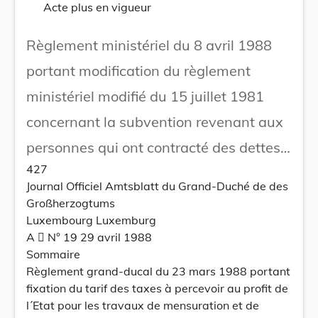
Acte plus en vigueur
Règlement ministériel du 8 avril 1988
portant modification du règlement
ministériel modifié du 15 juillet 1981
concernant la subvention revenant aux
personnes qui ont contracté des dettes
427
en vue de la construction ou de
Journal Officiel Amtsblatt du Grand-Duché de des
l'acquisition d'un logement social.
Großherzogtums
Luxembourg Luxemburg
A  N° 19 29 avril 1988
Sommaire
Règlement grand-ducal du 23 mars 1988 portant
fixation du tarif des taxes à percevoir au profit de
l´Etat pour les travaux de mensuration et de