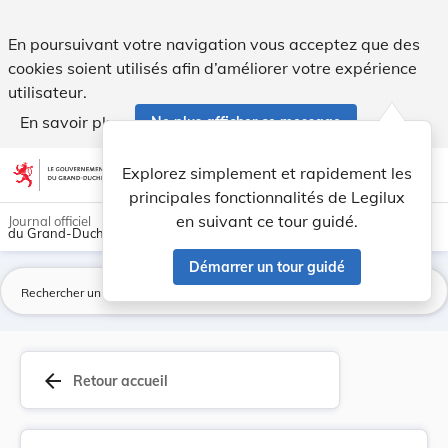
Règlement ministériel du 8 avril 1988 portant m... - Legilux
En poursuivant votre navigation vous acceptez que des
cookies soient utilisés afin d’améliorer votre expérience
utilisateur.
En savoir plus
Ne plus afficher ce message
Aller au contenu
help
light_mode
dark_mode
account_circle
Explorez simplement et rapidement les
Aide
principales fonctionnalités de Legilux
en suivant ce tour guidé.
Journal officiel
du Grand-Duché de Luxembourg
Démarrer un tour guidé
La
arrow_back
Retour accueil