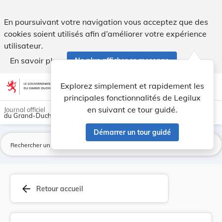
Règlement ministériel du 7 septembre 1989 proro... - Legilu
En poursuivant votre navigation vous acceptez que des
cookies soient utilisés afin d’améliorer votre expérience
utilisateur.
En savoir plus
Ne plus afficher ce message
Aller au contenu
help
light_mode
dark_mode
account_circle
Explorez simplement et rapidement les
Aide
principales fonctionnalités de Legilux
en suivant ce tour guidé.
Journal officiel
du Grand-Duché de Luxembourg
Démarrer un tour guidé
La
arrow_back
Retour accueil