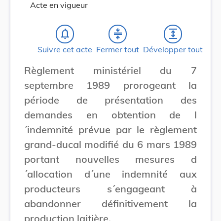
Acte en vigueur
notifications_none
compress
expand
Suivre cet acte
Fermer tout
Développer tout
Règlement ministériel du 7
septembre 1989 prorogeant la
période de présentation des
demandes en obtention de l
´indemnité prévue par le règlement
grand-ducal modifié du 6 mars 1989
portant nouvelles mesures d
´allocation d´une indemnité aux
producteurs s´engageant à
abandonner définitivement la
production laitière.