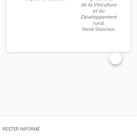
de la Viticulture
et du
Développement
rural,
René Steichen
Changer la t
RESTER INFORMÉ