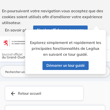
Règlement ministériel du 23 octobre 1989 accord... - Legilu
En poursuivant votre navigation vous acceptez que des
cookies soient utilisés afin d’améliorer votre expérience
utilisateur.
En savoir plus
Ne plus afficher ce message
Aller au contenu
help
light_mode
dark_mode
account_circle
Explorez simplement et rapidement les
Aide
principales fonctionnalités de Legilux
en suivant ce tour guidé.
Journal officiel
du Grand-Duché de Luxembourg
Démarrer un tour guidé
La
arrow_back
Retour accueil