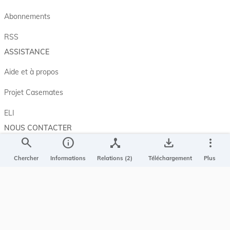
Abonnements
RSS
ASSISTANCE
Aide et à propos
Projet Casemates
ELI
NOUS CONTACTER
search
info
device_hub
save_alt
more_vert
Service central de législation
5, rue Plaetis
Chercher
Informations
Relations (2)
Téléchargement
Plus
L-2338 LUXEMBOURG
info@legilux.public.lu
E-mail
My LegiBox
, votre espace personnel.