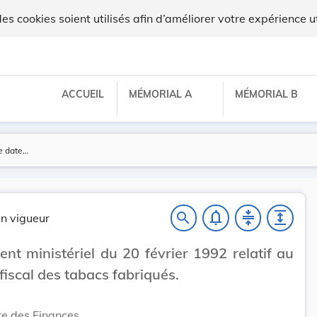
 cookies soient utilisés afin d’améliorer votre expérience ut
ACCUEIL
MÉMORIAL A
MÉMORIAL B
notifications_none
compress
expand
search
n vigueur
nt ministériel du 20 février 1992 relatif au
fiscal des tabacs fabriqués.
re des Finances,