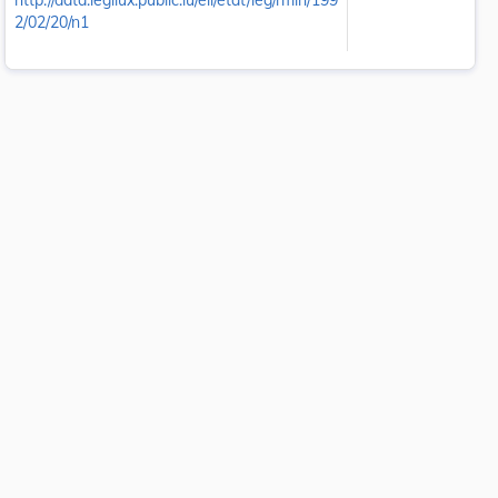
http://data.legilux.public.lu/eli/etat/leg/rmin/199
2/02/20/n1