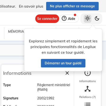
ilisateur.
En savoir plus
Ne plus afficher ce message
help
light_mode
dark_mode
Se connecter
Aide
MÉMORIAL C
TRAITÉS
PROJETS
TEXTES UE
Explorez simplement et rapidement les
principales fonctionnalités de Legilux
Lancer la recherche
Filtres
en suivant ce tour guidé.
Démarrer un tour guidé
info
close
Informations
Fermer la barre latéra
Informations
Type
Règlement ministériel
device_hub
(RMIN)
Relations (7)
Signature
20/02/1992
list