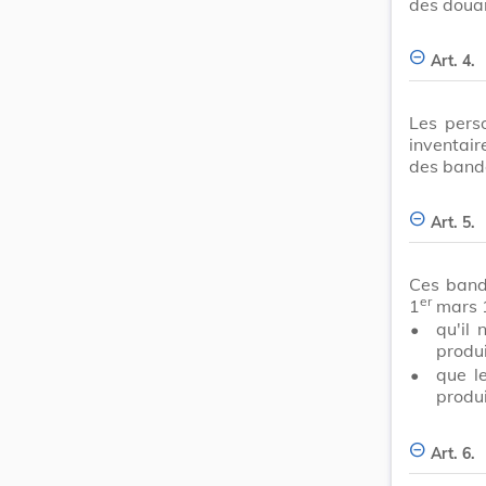
des doua
Art. 4.
Les perso
inventair
des bande
Art. 5.
Ces bande
er
1
mars 1
•
qu'il
produi
•
que l
produi
Art. 6.