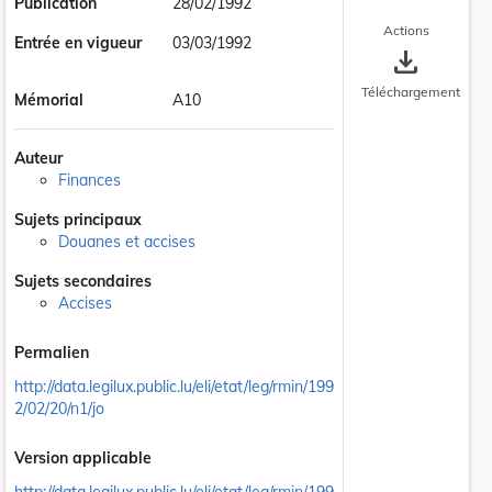
Publication
28/02/1992
Actions
Entrée en vigueur
03/03/1992
save_alt
Téléchargement
Mémorial
A10
Auteur
Finances
Sujets principaux
Douanes et accises
Sujets secondaires
Accises
Permalien
http://data.legilux.public.lu/eli/etat/leg/rmin/199
2/02/20/n1/jo
Version applicable