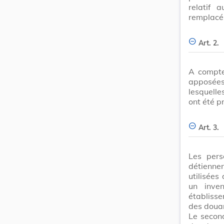
relatif 
remplacé 
Art. 2.
A compte
apposées
lesquelle
ont été p
Art. 3.
Les pers
détiennen
utilisées
un inve
établisse
des doua
Le secon