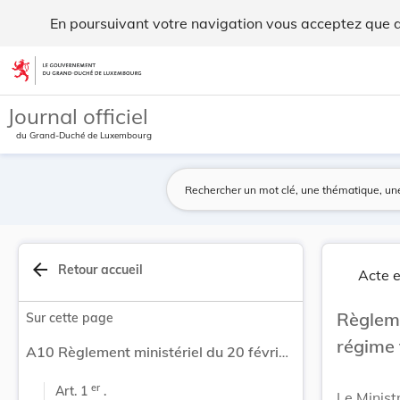
Règlement ministériel du 20 février 1992 relati... - Legilux
En poursuivant votre navigation vous acceptez que des
Aller au contenu
Journal officiel
du Grand-Duché de Luxembourg
arrow_back
Retour accueil
Acte e
Règleme
Sur cette page
régime 
A10 Règlement ministériel du 20 février 1992 relatif au régime fiscal des tabacs fabriqués.
er
Art. 1 
 .
Le Minist