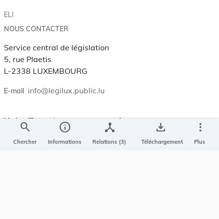
ELI
NOUS CONTACTER
Service central de législation
5, rue Plaetis
L-2338 LUXEMBOURG
info@legilux.public.lu
E-mail
My LegiBox
, votre espace personnel.
search
info
device_hub
save_alt
more_vert
Se connecter
Chercher
Informations
Relations (3)
Téléchargement
Plus
Enregistrer et organiser vos actes préférés, enregistrer vos
recherches, soyez alerté en cas de modification sur un document
qui vous intéresse.
EN PLUS
Conditions générales