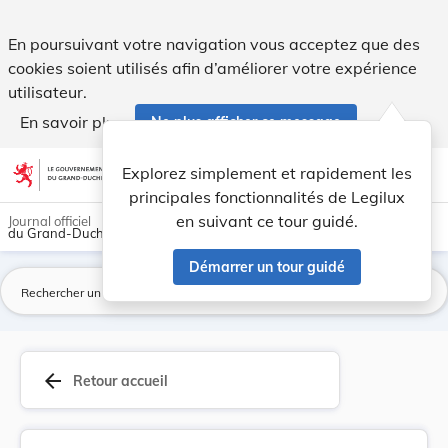
Règlement ministériel du 27 octobre 1992 ayant ... - Legilux
En poursuivant votre navigation vous acceptez que des
cookies soient utilisés afin d’améliorer votre expérience
utilisateur.
En savoir plus
Ne plus afficher ce message
Aller au contenu
help
light_mode
dark_mode
account_circle
Explorez simplement et rapidement les
Aide
principales fonctionnalités de Legilux
en suivant ce tour guidé.
Journal officiel
du Grand-Duché de Luxembourg
Démarrer un tour guidé
La
arrow_back
Retour accueil