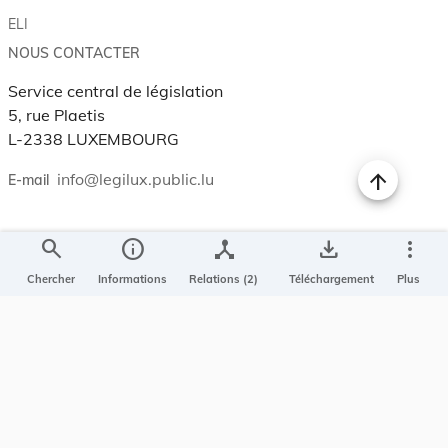
ELI
NOUS CONTACTER
Service central de législation
5, rue Plaetis
L-2338 LUXEMBOURG
info@legilux.public.lu
E-mail
My LegiBox
, votre espace personnel.
search
info
device_hub
save_alt
more_vert
Se connecter
Chercher
Informations
Relations (2)
Téléchargement
Plus
Enregistrer et organiser vos actes préférés, enregistrer vos
recherches, soyez alerté en cas de modification sur un document
qui vous intéresse.
EN PLUS
Conditions générales