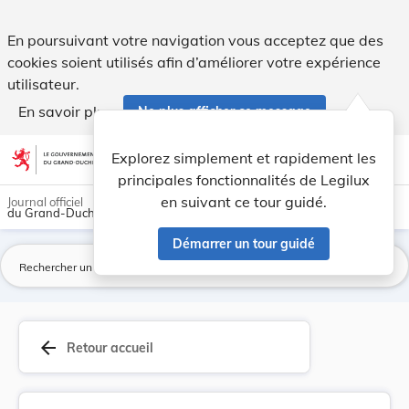
Règlement ministériel du 2 février 1993 fixant ... - Legilux
En poursuivant votre navigation vous acceptez que des
cookies soient utilisés afin d’améliorer votre expérience
utilisateur.
En savoir plus
Ne plus afficher ce message
Aller au contenu
help
light_mode
dark_mode
account_circle
Explorez simplement et rapidement les
Aide
principales fonctionnalités de Legilux
en suivant ce tour guidé.
Journal officiel
du Grand-Duché de Luxembourg
Démarrer un tour guidé
La
arrow_back
Retour accueil