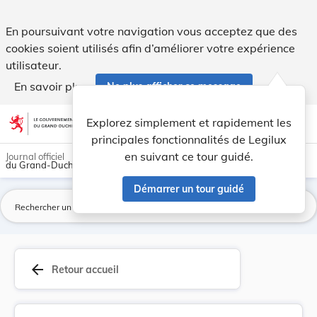
Règlement ministériel du 25 février 1994 portan... - Legilux
En poursuivant votre navigation vous acceptez que des
cookies soient utilisés afin d’améliorer votre expérience
utilisateur.
En savoir plus
Ne plus afficher ce message
Aller au contenu
help
light_mode
dark_mode
account_circle
Explorez simplement et rapidement les
Aide
principales fonctionnalités de Legilux
en suivant ce tour guidé.
Journal officiel
du Grand-Duché de Luxembourg
Démarrer un tour guidé
La
arrow_back
Retour accueil