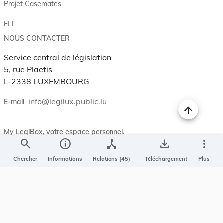
Projet Casemates
ELI
NOUS CONTACTER
Service central de législation
5, rue Plaetis
L-2338 LUXEMBOURG
info@legilux.public.lu
E-mail
My LegiBox
, votre espace personnel.
search
info
device_hub
save_alt
more_vert
Se connecter
Chercher
Informations
Relations (45)
Téléchargement
Plus
Enregistrer et organiser vos actes préférés, enregistrer vos
recherches, soyez alerté en cas de modification sur un document
qui vous intéresse.
EN PLUS
Conditions générales