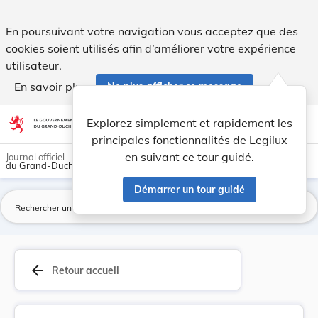
Règlement ministériel du 6 février 1995 portant... - Legilux
En poursuivant votre navigation vous acceptez que des
cookies soient utilisés afin d’améliorer votre expérience
utilisateur.
En savoir plus
Ne plus afficher ce message
Aller au contenu
help
light_mode
dark_mode
account_circle
Explorez simplement et rapidement les
Aide
principales fonctionnalités de Legilux
en suivant ce tour guidé.
Journal officiel
du Grand-Duché de Luxembourg
Démarrer un tour guidé
La
arrow_back
Retour accueil