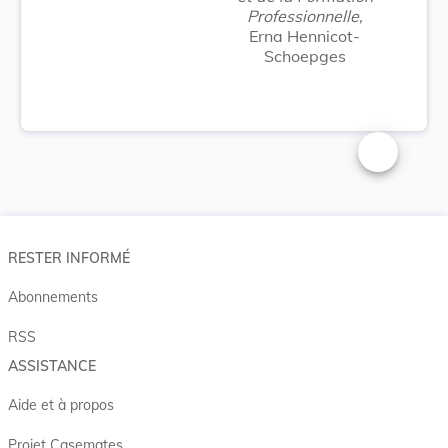
Professionnelle,
Erna Hennicot-
Schoepges
Changer la t
RESTER INFORMÉ
Abonnements
RSS
ASSISTANCE
Aide et à propos
Projet Casemates