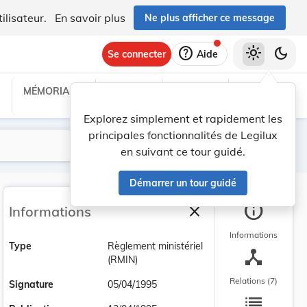
ilisateur.
En savoir plus
Ne plus afficher ce message
help
light_mode
dark_mode
Se connecter
Aide
MÉMORIAL C
TRAITÉS
PROJETS
TEXTES UE
Explorez simplement et rapidement les
principales fonctionnalités de Legilux
Lancer la recherche
Filtres
en suivant ce tour guidé.
Démarrer un tour guidé
info
close
Informations
Fermer la barre latéra
Informations
Type
Règlement ministériel
device_hub
(RMIN)
Relations (7)
Signature
05/04/1995
list