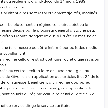
ivants du règlement grand-ducal du 24 mars 1989
on et le régime
s pénitentiaires sont respectivement ajoutés, modifiés
ux. – Le placement en régime cellulaire strict ou le
esure décidé par le procureur général d’Etat ne peut
’un détenu réputé dangereux que s’il a été en mesure de
ue.
d’une telle mesure doit être informé par écrit des motifs
enouvellement.
régime cellulaire strict doit faire l’objet d’une révision
mois.
placés au centre pénitentiaire de Luxembourg ou au
ole de Givenich, en application des articles 6 et 24 de la
on de la jeunesse, bénéficient d’un régime approprié.
tre pénitentiaire de Luxembourg, en application de
, sont soumis au régime cellulaire défini à l’article 5 du
ef de service dirige le service sanitaire.