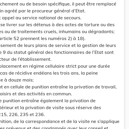
hement ou de besoin spécifique, il peut être remplacé
 agréé par le procureur général d’Etat.
it appel au service national de secours.
e se livrer sur les détenus à des actes de torture ou des
nes ou de traitements cruels, inhumains ou dégradants;
’article 52 prennent les numéros 2) à 18).
lissement de leurs plans de service et la gestion de leurs
 9 du statut général des fonctionnaires de l’Etat sont
teur de l’établissement.
e placement en régime cellulaire strict pour une durée
cas de récidive endéans les trois ans, la peine
xée à douze mois;
t en cellule de punition entraîne la privation de travail,
loisirs et des activités en commun.
e punition entraîne également la privation de
rieur et la privation de visite sous réserve des
 215, 226, 235 et 236.
unition, de la correspondance et de la visite ne s’applique
es prévenus et des condamnés avec leur conseil et