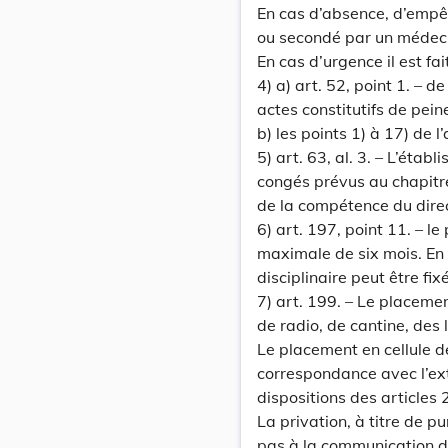
En cas d’absence, d’empêc
ou secondé par un médecin
En cas d’urgence il est fa
4) a) art. 52, point 1. – d
actes constitutifs de pei
b) les points 1) à 17) de l
5) art. 63, al. 3. – L’étab
congés prévus au chapitre
de la compétence du direc
6) art. 197, point 11. – l
maximale de six mois. En 
disciplinaire peut être fi
7) art. 199. – Le placemen
de radio, de cantine, des 
Le placement en cellule d
correspondance avec l’exté
dispositions des articles
La privation, à titre de p
pas à la communication d