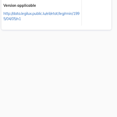
Version applicable
http://data.legilux.public.lu/eli/etat/leg/rmin/199
5/04/05/n1