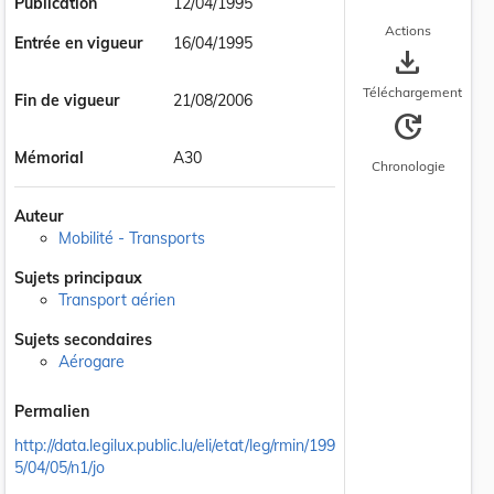
Publication
12/04/1995
Actions
Entrée en vigueur
16/04/1995
save_alt
Téléchargement
Fin de vigueur
21/08/2006
update
Mémorial
A30
Chronologie
Auteur
Mobilité - Transports
Sujets principaux
Transport aérien
Sujets secondaires
Aérogare
Permalien
http://data.legilux.public.lu/eli/etat/leg/rmin/199
5/04/05/n1/jo