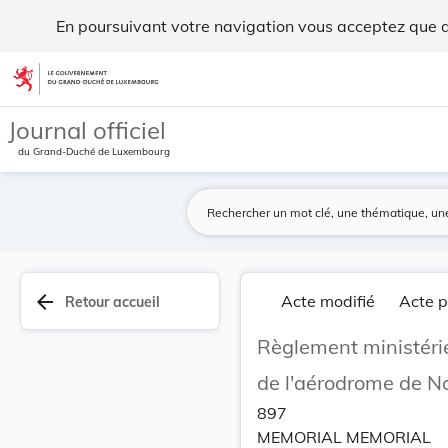
Règlement ministériel du 5 avril 1995 réglement... - Legilux
En poursuivant votre navigation vous acceptez que des
Aller au contenu
Journal officiel
du Grand-Duché de Luxembourg
arrow_back
Acte modifié
Acte p
Retour accueil
Règlement ministérie
de l'aérodrome de N
897
MEMORIAL MEMORIAL