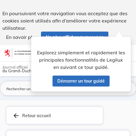
Règlement ministériel du 19 décembre 1997 fixan... - Legilu
En poursuivant votre navigation vous acceptez que des
cookies soient utilisés afin d’améliorer votre expérience
utilisateur.
En savoir plus
Ne plus afficher ce message
Aller au contenu
help
light_mode
dark_mode
account_circle
Explorez simplement et rapidement les
Aide
principales fonctionnalités de Legilux
en suivant ce tour guidé.
Journal officiel
du Grand-Duché de Luxembourg
Démarrer un tour guidé
La
arrow_back
Retour accueil