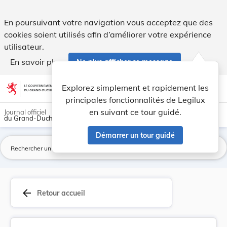
Règlement ministériel du 30 décembre 1997 porta... - Legil
En poursuivant votre navigation vous acceptez que des
cookies soient utilisés afin d’améliorer votre expérience
utilisateur.
En savoir plus
Ne plus afficher ce message
Aller au contenu
help
light_mode
dark_mode
account_circle
Explorez simplement et rapidement les
Aide
principales fonctionnalités de Legilux
en suivant ce tour guidé.
Journal officiel
du Grand-Duché de Luxembourg
Démarrer un tour guidé
La
arrow_back
Retour accueil