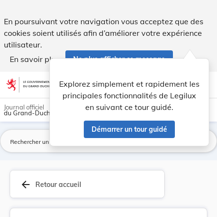
Règlement ministériel du 30 juillet 1998 modifi... - Legilux
En poursuivant votre navigation vous acceptez que des
cookies soient utilisés afin d’améliorer votre expérience
utilisateur.
En savoir plus
Ne plus afficher ce message
Aller au contenu
help
light_mode
dark_mode
account_circle
Explorez simplement et rapidement les
Aide
principales fonctionnalités de Legilux
en suivant ce tour guidé.
Journal officiel
du Grand-Duché de Luxembourg
Démarrer un tour guidé
La
arrow_back
Retour accueil