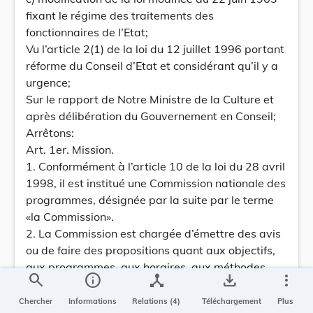
fixant le régime des traitements des
fonctionnaires de l’Etat;
Vu l’article 2(1) de la loi du 12 juillet 1996 portant
réforme du Conseil d’Etat et considérant qu’il y a
urgence;
Sur le rapport de Notre Ministre de la Culture et
après délibération du Gouvernement en Conseil;
Arrêtons:
Art. 1er. Mission.
1. Conformément à l’article 10 de la loi du 28 avril
1998, il est institué une Commission nationale des
programmes, désignée par la suite par le terme
«la Commission».
2. La Commission est chargée d’émettre des avis
ou de faire des propositions quant aux objectifs,
aux programmes, aux horaires, aux méthodes
search
info
device_hub
save_alt
more_vert
d’enseignement, aux manuels, au nombre et au
genre des devoirs ainsi qu’aux critères
Chercher
Informations
Relations (4)
Téléchargement
Plus