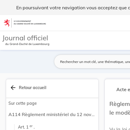
Règlement ministériel du 12 novembre 1998 fixan... - Legilu
En poursuivant votre navigation vous acceptez que des
Aller au contenu
Journal officiel
du Grand-Duché de Luxembourg
arrow_back
Retour accueil
Acte e
Règleme
Sur cette page
le modè
A114 Règlement ministériel du 12 novembre 1998 fixant le modèle du brevet de maîtrise.
er
Art. 1 
 .
Vu la loi