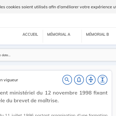
x
 cookies soient utilisés afin d’améliorer votre expérience ut
ACCUEIL
MÉMORIAL A
MÉMORIAL B
notifications_none
compress
expand
search
n vigueur
nt ministériel du 12 novembre 1998 fixant
le du brevet de maîtrise.
 du 11 juillet 1996 portant organisation d'une formation