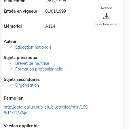
Publication
28/12/1998
Actions
Entrée en vigueur
01/01/1999
save_alt
Téléchargement
Mémorial
A114
Auteur
Éducation nationale
Sujets principaux
Brevet de maîtrise
Formation professionnelle
Sujets secondaires
Organisation
Permalien
http://data.legilux.public.lu/eli/etat/leg/rmin/199
8/11/12/n2/jo
Version applicable