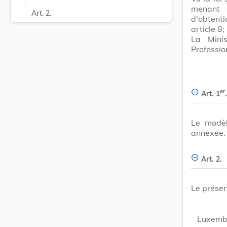
menant a
Art. 2.
d'obtent
article 8;
La Minis
Professio
er
Art. 1
.
Le modèl
annexée.
Art. 2.
Le présen
Luxembo