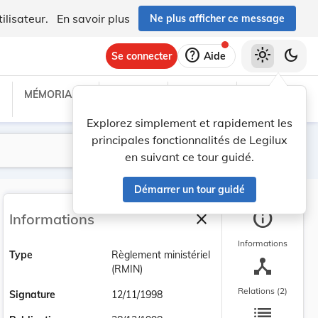
ilisateur.
En savoir plus
Ne plus afficher ce message
help
light_mode
dark_mode
Se connecter
Aide
MÉMORIAL C
TRAITÉS
PROJETS
TEXTES UE
Explorez simplement et rapidement les
principales fonctionnalités de Legilux
Lancer la recherche
Filtres
en suivant ce tour guidé.
Démarrer un tour guidé
info
close
Informations
Fermer la barre latéra
Informations
Type
Règlement ministériel
device_hub
(RMIN)
Relations (2)
Signature
12/11/1998
list