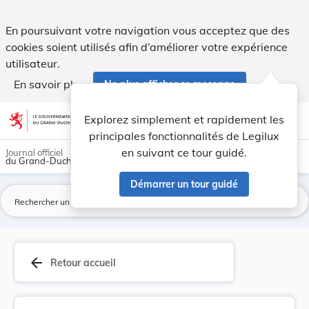
Règlement ministériel du 21 février 2001 fixant... - Legilux
En poursuivant votre navigation vous acceptez que des
cookies soient utilisés afin d’améliorer votre expérience
utilisateur.
En savoir plus
Ne plus afficher ce message
Aller au contenu
help
light_mode
dark_mode
account_circle
Explorez simplement et rapidement les
Aide
principales fonctionnalités de Legilux
en suivant ce tour guidé.
Journal officiel
du Grand-Duché de Luxembourg
Démarrer un tour guidé
La
arrow_back
Retour accueil