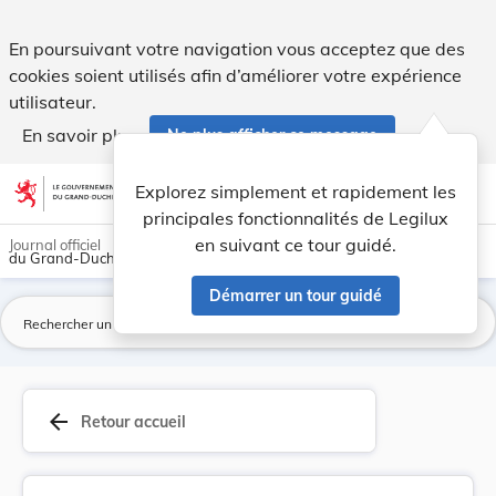
Règlement ministériel du 27 mai 2005 concernant... - Legilu
En poursuivant votre navigation vous acceptez que des
cookies soient utilisés afin d’améliorer votre expérience
utilisateur.
En savoir plus
Ne plus afficher ce message
Aller au contenu
help
light_mode
dark_mode
account_circle
Explorez simplement et rapidement les
Aide
principales fonctionnalités de Legilux
en suivant ce tour guidé.
Journal officiel
du Grand-Duché de Luxembourg
Démarrer un tour guidé
La
arrow_back
Retour accueil