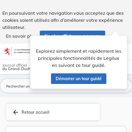
Règlement ministériel du 9 septembre 2005 conce... - Legilu
En poursuivant votre navigation vous acceptez que des
cookies soient utilisés afin d’améliorer votre expérience
utilisateur.
En savoir plus
Ne plus afficher ce message
Aller au contenu
help
light_mode
dark_mode
account_circle
Explorez simplement et rapidement les
Aide
principales fonctionnalités de Legilux
en suivant ce tour guidé.
Journal officiel
du Grand-Duché de Luxembourg
Démarrer un tour guidé
La
arrow_back
Retour accueil