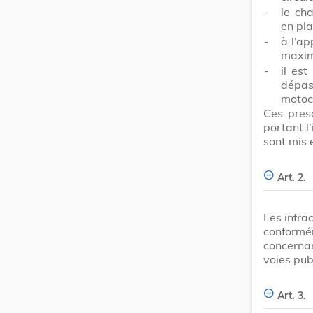
-
le ch
en pla
-
à l’ap
maxima
-
il es
dépa
motocy
Ces pres
portant l
sont mis 
Art. 2.
Les infra
conformém
concerna
voies pub
Art. 3.