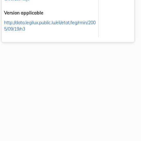
Version applicable
http://data.legilux.public.lu/eli/etat/leg/rmin/200
5/09/19/n3