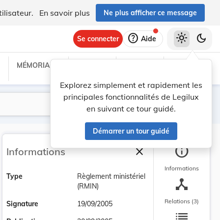
ilisateur.
En savoir plus
Ne plus afficher ce message
help
light_mode
dark_mode
Se connecter
Aide
MÉMORIAL C
TRAITÉS
PROJETS
TEXTES UE
Explorez simplement et rapidement les
principales fonctionnalités de Legilux
Lancer la recherche
Filtres
en suivant ce tour guidé.
Démarrer un tour guidé
info
close
Informations
Fermer la barre latéra
Informations
Type
Règlement ministériel
device_hub
(RMIN)
Relations (3)
Signature
19/09/2005
list