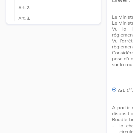
Art. 2.
Le Minist
Art. 3.
Le Minist
Vu la l
réglement
Vu l’arr
règlement
Considéra
pose d’un
sur la ro
er
Art. 1
.
A partir 
dispositi
Boudlerba
-
la ch
circul