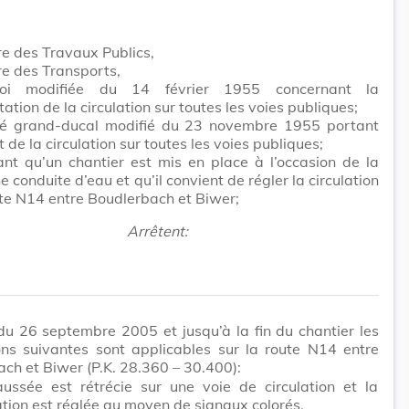
re des Travaux Publics,
re des Transports,
oi modifiée du 14 février 1955 concernant la
ation de la circulation sur toutes les voies publiques;
êté grand-ducal modifié du 23 novembre 1955 portant
 de la circulation sur toutes les voies publiques;
nt qu’un chantier est mis en place à l’occasion de la
e conduite d’eau et qu’il convient de régler la circulation
ute N14 entre Boudlerbach et Biwer;
Arrêtent:
du 26 septembre 2005 et jusqu’à la fin du chantier les
ons suivantes sont applicables sur la route N14 entre
ch et Biwer (P.K. 28.360 – 30.400):
aussée est rétrécie sur une voie de circulation et la
ation est réglée au moyen de signaux colorés,