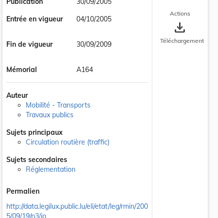
Publication
30/09/2005
Actions
Entrée en vigueur
04/10/2005
save_alt
Téléchargement
Fin de vigueur
30/09/2009
Mémorial
A164
Auteur
Mobilité - Transports
Travaux publics
Sujets principaux
Circulation routière (traffic)
Sujets secondaires
Réglementation
Permalien
http://data.legilux.public.lu/eli/etat/leg/rmin/200
5/09/19/n3/jo