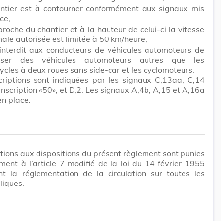
antier est à contourner conformément aux signaux mis
ce,
proche du chantier et à la hauteur de celui-ci la vitesse
le autorisée est limitée à 50 km/heure,
t interdit aux conducteurs de véhicules automoteurs de
sser des véhicules automoteurs autres que les
cles à deux roues sans side-car et les cyclomoteurs.
criptions sont indiquées par les signaux C,13aa, C,14
’inscription «50», et D,2. Les signaux A,4b, A,15 et A,16a
en place.
ctions aux dispositions du présent règlement sont punies
ent à l’article 7 modifié de la loi du 14 février 1955
nt la réglementation de la circulation sur toutes les
liques.