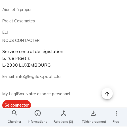
Aide et à propos
Projet Casemates
ELI
NOUS CONTACTER
Service central de législation
5, rue Plaetis
L-2338 LUXEMBOURG
info@legilux.public.lu
E-mail
My LegiBox
, votre espace personnel.
Se connecter
search
info
device_hub
save_alt
more_vert
Enregistrer et organiser vos actes préférés, enregistrer vos
recherches, soyez alerté en cas de modification sur un document
Chercher
Informations
Relations (3)
Téléchargement
Plus
qui vous intéresse.