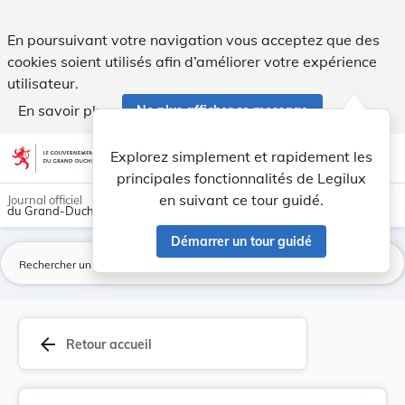
Règlement ministériel du 4 janvier 2006 concern... - Legilux
En poursuivant votre navigation vous acceptez que des
cookies soient utilisés afin d’améliorer votre expérience
utilisateur.
En savoir plus
Ne plus afficher ce message
Aller au contenu
help
light_mode
dark_mode
account_circle
Explorez simplement et rapidement les
Aide
principales fonctionnalités de Legilux
en suivant ce tour guidé.
Journal officiel
du Grand-Duché de Luxembourg
Démarrer un tour guidé
La
arrow_back
Retour accueil