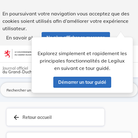
Règlement ministériel du 2 août 2006 concernant... - Legilux
En poursuivant votre navigation vous acceptez que des
cookies soient utilisés afin d’améliorer votre expérience
utilisateur.
En savoir plus
Ne plus afficher ce message
Aller au contenu
help
light_mode
dark_mode
account_circle
Explorez simplement et rapidement les
Aide
principales fonctionnalités de Legilux
en suivant ce tour guidé.
Journal officiel
du Grand-Duché de Luxembourg
Démarrer un tour guidé
La
arrow_back
Retour accueil