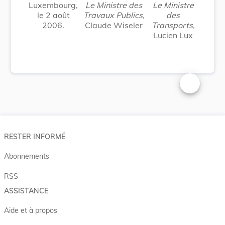
Luxembourg,
Le Ministre des
Le Ministre
le 2 août
Travaux Publics,
des
2006.
Claude Wiseler
Transports,
Lucien Lux
Changer la t
RESTER INFORMÉ
Abonnements
RSS
ASSISTANCE
Aide et à propos