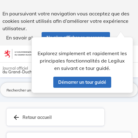
Règlement ministériel du 11 octobre 2006 concer... - Legilux
En poursuivant votre navigation vous acceptez que des
cookies soient utilisés afin d’améliorer votre expérience
utilisateur.
En savoir plus
Ne plus afficher ce message
Aller au contenu
help
light_mode
dark_mode
account_circle
Explorez simplement et rapidement les
Aide
principales fonctionnalités de Legilux
en suivant ce tour guidé.
Journal officiel
du Grand-Duché de Luxembourg
Démarrer un tour guidé
La
arrow_back
Retour accueil