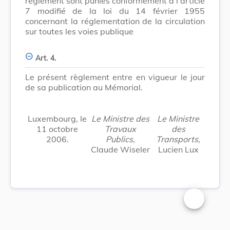
règlement sont punies conformément à l'article
7 modifié de la loi du 14 février 1955
concernant la réglementation de la circulation
sur toutes les voies publique
Art. 4.
Le présent règlement entre en vigueur le jour
de sa publication au Mémorial.
Luxembourg, le
Le Ministre des
Le Ministre
11 octobre
Travaux
des
2006.
Publics,
Transports,
Claude Wiseler
Lucien Lux
Changer la t