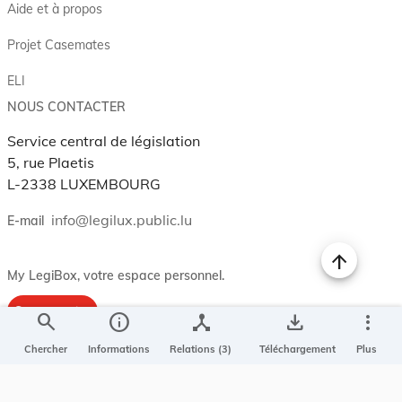
Aide et à propos
Projet Casemates
ELI
NOUS CONTACTER
Service central de législation
5, rue Plaetis
L-2338 LUXEMBOURG
info@legilux.public.lu
E-mail
My LegiBox
, votre espace personnel.
Se connecter
search
info
device_hub
save_alt
more_vert
Enregistrer et organiser vos actes préférés, enregistrer vos
Chercher
Informations
Relations (3)
Téléchargement
Plus
recherches, soyez alerté en cas de modification sur un document
qui vous intéresse.
EN PLUS