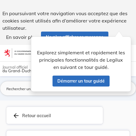
Règlement ministériel du 3 janvier 2007 concern... - Legilux
En poursuivant votre navigation vous acceptez que des
cookies soient utilisés afin d’améliorer votre expérience
utilisateur.
En savoir plus
Ne plus afficher ce message
Aller au contenu
help
light_mode
dark_mode
account_circle
Explorez simplement et rapidement les
Aide
principales fonctionnalités de Legilux
en suivant ce tour guidé.
Journal officiel
du Grand-Duché de Luxembourg
Démarrer un tour guidé
La
arrow_back
Retour accueil