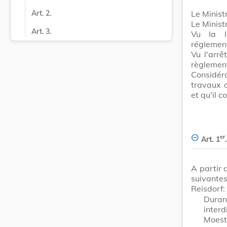
Le Minist
Art. 2.
Le Minist
Art. 3.
Vu la l
réglement
Vu l'arr
règlement
Considér
travaux 
et qu'il c
er
Art. 1
.
A partir 
suivantes
Reisdorf:
Duran
inter
Moestr