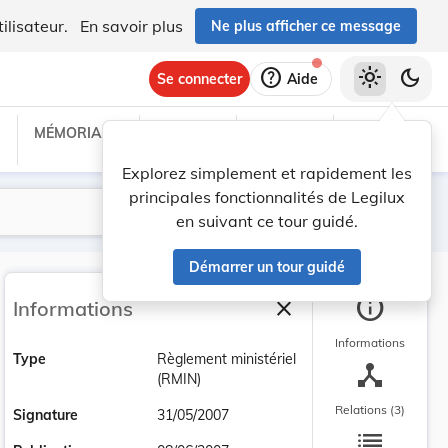
ilisateur.
En savoir plus
Ne plus afficher ce message
help
light_mode
dark_mode
Se connecter
Aide
MÉMORIAL C
TRAITÉS
PROJETS
TEXTES UE
Explorez simplement et rapidement les
principales fonctionnalités de Legilux
Lancer la recherche
Filtres
en suivant ce tour guidé.
Démarrer un tour guidé
info
close
Informations
Fermer la barre latéra
Informations
Type
Règlement ministériel
device_hub
(RMIN)
Relations (3)
Signature
31/05/2007
list