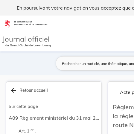
Règlement ministériel du 31 mai 2007 concernant... - Legilu
En poursuivant votre navigation vous acceptez que des
Aller au contenu
Journal officiel
du Grand-Duché de Luxembourg
arrow_back
Retour accueil
Acte p
Règlem
Sur cette page
la régl
A89 Règlement ministériel du 31 mai 2007 concernant la réglementation temporaire de la circulation sur la route N19 à Reisdorf.
route N
er
Art. 1 
 .