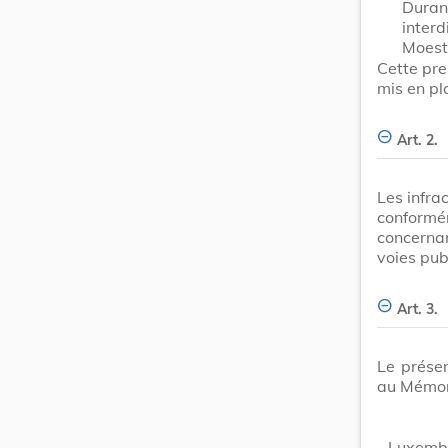
Duran
inter
Moestr
Cette pre
mis en pl
Art. 2.
Les infra
conformém
concerna
voies pub
Art. 3.
Le présen
au Mémor
Luxembo