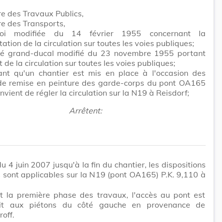
re des Travaux Publics,
re des Transports,
oi modifiée du 14 février 1955 concernant la
ation de la circulation sur toutes les voies publiques;
êté grand-ducal modifié du 23 novembre 1955 portant
 de la circulation sur toutes les voies publiques;
ant qu'un chantier est mis en place à l'occasion des
de remise en peinture des garde-corps du pont OA165
onvient de régler la circulation sur la N19 à Reisdorf;
Arrêtent:
du 4 juin 2007 jusqu'à la fin du chantier, les dispositions
 sont applicables sur la N19 (pont OA165) P.K. 9,110 à
t la première phase des travaux, l'accès au pont est
dit aux piétons du côté gauche en provenance de
off.