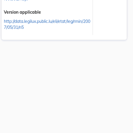
Version applicable
http://data.legilux.public.lu/eli/etat/leg/rmin/200
7/05/31/n5