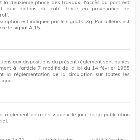
t la deuxième phase des travaux, l'accès au pont est
dit aux piétons du côté droite en provenance de
off.
scription est indiquée par le signal C,3g. Par ailleurs est
ace le signal A,15.
ctions aux dispositions du présent règlement sont punies
ent à l'article 7 modifié de la loi du 14 février 1955
nt la réglementation de la circulation sur toutes les
lique.
t règlement entre en vigueur le jour de sa publication
ial.
urg, le 31
Le Ministre des
Le Ministre des