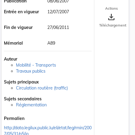
Publication
08/06/2007
Actions
Entrée en vigueur
12/07/2007
save_alt
Téléchargement
Fin de vigueur
27/06/2011
Mémorial
A89
Auteur
Mobilité - Transports
Travaux publics
Sujets principaux
Circulation routière (traffic)
Sujets secondaires
Réglementation
Permalien
http://data.legilux.public.lu/eli/etat/leg/rmin/200
7/05/31/n5/jo