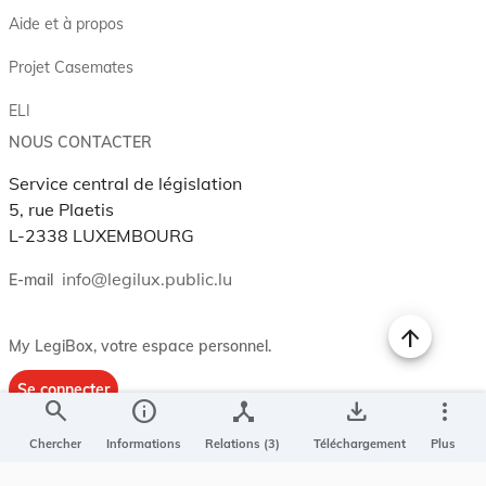
Aide et à propos
Projet Casemates
ELI
NOUS CONTACTER
Service central de législation
5, rue Plaetis
L-2338 LUXEMBOURG
info@legilux.public.lu
E-mail
My LegiBox
, votre espace personnel.
Se connecter
search
info
device_hub
save_alt
more_vert
Enregistrer et organiser vos actes préférés, enregistrer vos
Chercher
Informations
Relations (3)
Téléchargement
Plus
recherches, soyez alerté en cas de modification sur un document
qui vous intéresse.