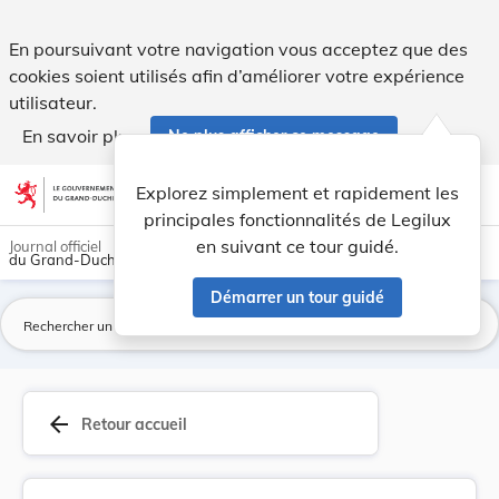
Règlement ministériel du 18 juin 2007 concernan... - Legilux
En poursuivant votre navigation vous acceptez que des
cookies soient utilisés afin d’améliorer votre expérience
utilisateur.
En savoir plus
Ne plus afficher ce message
Aller au contenu
help
light_mode
dark_mode
account_circle
Explorez simplement et rapidement les
Aide
principales fonctionnalités de Legilux
en suivant ce tour guidé.
Journal officiel
du Grand-Duché de Luxembourg
Démarrer un tour guidé
La
arrow_back
Retour accueil