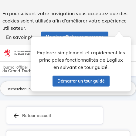
Règlement ministériel du 18 juin 2007 concernan... - Legilux
En poursuivant votre navigation vous acceptez que des
cookies soient utilisés afin d’améliorer votre expérience
utilisateur.
En savoir plus
Ne plus afficher ce message
Aller au contenu
help
light_mode
dark_mode
account_circle
Explorez simplement et rapidement les
Aide
principales fonctionnalités de Legilux
en suivant ce tour guidé.
Journal officiel
du Grand-Duché de Luxembourg
Démarrer un tour guidé
La
arrow_back
Retour accueil