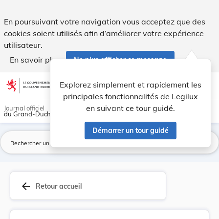
Règlement ministériel du 31 août 2007 concernan... - Legilu
En poursuivant votre navigation vous acceptez que des
cookies soient utilisés afin d’améliorer votre expérience
utilisateur.
En savoir plus
Ne plus afficher ce message
Aller au contenu
help
light_mode
dark_mode
account_circle
Explorez simplement et rapidement les
Aide
principales fonctionnalités de Legilux
en suivant ce tour guidé.
Journal officiel
du Grand-Duché de Luxembourg
Démarrer un tour guidé
La
arrow_back
Retour accueil