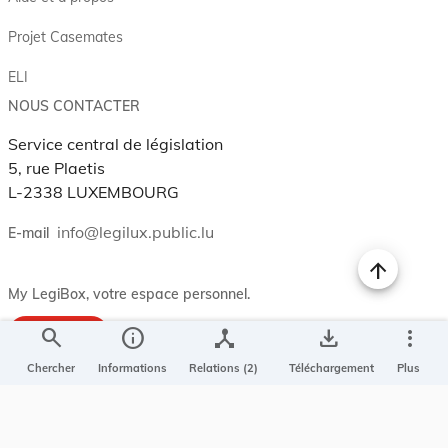
Projet Casemates
ELI
NOUS CONTACTER
Service central de législation
5, rue Plaetis
L-2338 LUXEMBOURG
info@legilux.public.lu
E-mail
My LegiBox
, votre espace personnel.
search
info
device_hub
save_alt
more_vert
Se connecter
Enregistrer et organiser vos actes préférés, enregistrer vos
Chercher
Informations
Relations (2)
Téléchargement
Plus
recherches, soyez alerté en cas de modification sur un document
qui vous intéresse.
EN PLUS