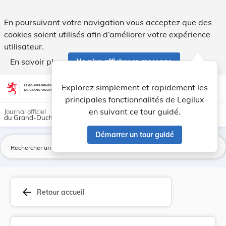
Règlement ministériel du 24 février 2010 portan... - Legilux
En poursuivant votre navigation vous acceptez que des
cookies soient utilisés afin d’améliorer votre expérience
utilisateur.
En savoir plus
Ne plus afficher ce message
Aller au contenu
help
light_mode
dark_mode
account_circle
Explorez simplement et rapidement les
Aide
principales fonctionnalités de Legilux
en suivant ce tour guidé.
Journal officiel
du Grand-Duché de Luxembourg
Démarrer un tour guidé
La
arrow_back
Retour accueil