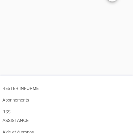
Changer la t
RESTER INFORMÉ
Abonnements
RSS
ASSISTANCE
Aide et à propos