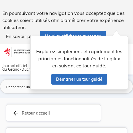
Règlement ministériel du 26 juillet 2010 ayant ... - Legilux
En poursuivant votre navigation vous acceptez que des
cookies soient utilisés afin d’améliorer votre expérience
utilisateur.
En savoir plus
Ne plus afficher ce message
Aller au contenu
help
light_mode
dark_mode
account_circle
Explorez simplement et rapidement les
Aide
principales fonctionnalités de Legilux
en suivant ce tour guidé.
Journal officiel
du Grand-Duché de Luxembourg
Démarrer un tour guidé
La
arrow_back
Retour accueil