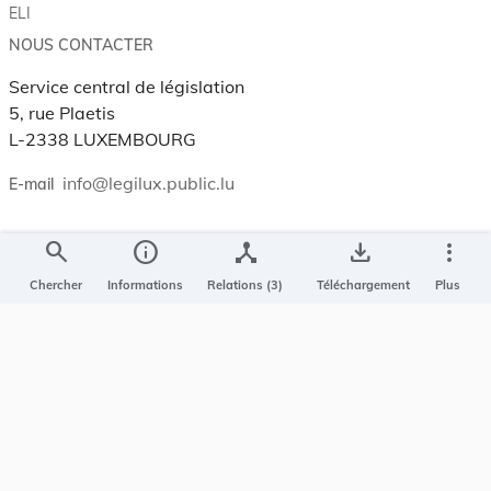
ELI
NOUS CONTACTER
Service central de législation
5, rue Plaetis
L-2338 LUXEMBOURG
info@legilux.public.lu
E-mail
search
info
device_hub
save_alt
more_vert
My LegiBox
, votre espace personnel.
Chercher
Informations
Relations (3)
Téléchargement
Plus
Se connecter
Enregistrer et organiser vos actes préférés, enregistrer vos
recherches, soyez alerté en cas de modification sur un document
qui vous intéresse.
EN PLUS
Conditions générales
Conditions d’utilisations