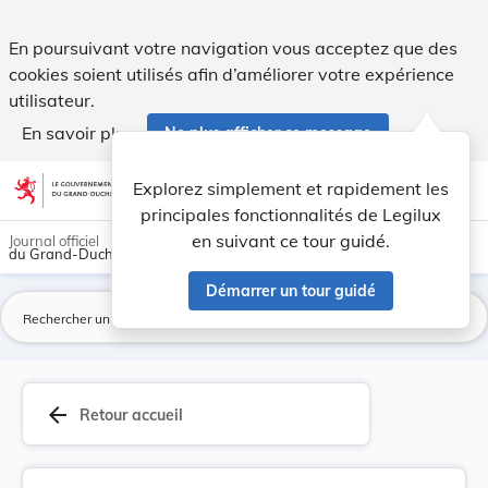
Règlement ministériel du 25 mars 2011 portant p... - Legilu
En poursuivant votre navigation vous acceptez que des
cookies soient utilisés afin d’améliorer votre expérience
utilisateur.
En savoir plus
Ne plus afficher ce message
Aller au contenu
help
light_mode
dark_mode
account_circle
Explorez simplement et rapidement les
Aide
principales fonctionnalités de Legilux
en suivant ce tour guidé.
Journal officiel
du Grand-Duché de Luxembourg
Démarrer un tour guidé
La
arrow_back
Retour accueil