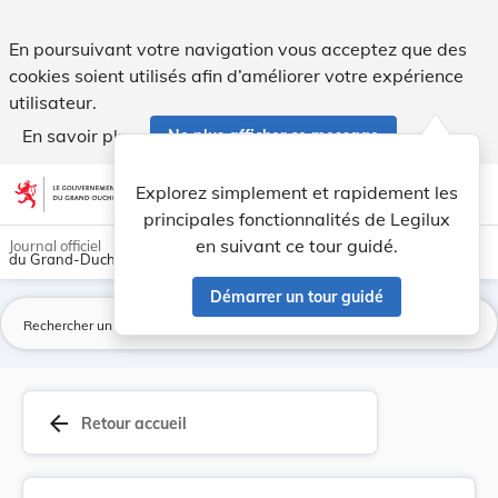
Règlement ministériel du 12 janvier 2012 concer... - Legilux
En poursuivant votre navigation vous acceptez que des
cookies soient utilisés afin d’améliorer votre expérience
utilisateur.
En savoir plus
Ne plus afficher ce message
Aller au contenu
help
light_mode
dark_mode
account_circle
Explorez simplement et rapidement les
Aide
principales fonctionnalités de Legilux
en suivant ce tour guidé.
Journal officiel
du Grand-Duché de Luxembourg
Démarrer un tour guidé
La
arrow_back
Retour accueil