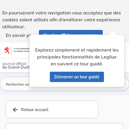
Règlement ministériel du 4 juillet 2012 concern... - Legilux
En poursuivant votre navigation vous acceptez que des
cookies soient utilisés afin d’améliorer votre expérience
utilisateur.
En savoir plus
Ne plus afficher ce message
Aller au contenu
help
light_mode
dark_mode
account_circle
Explorez simplement et rapidement les
Aide
principales fonctionnalités de Legilux
en suivant ce tour guidé.
Journal officiel
du Grand-Duché de Luxembourg
Démarrer un tour guidé
La
arrow_back
Retour accueil