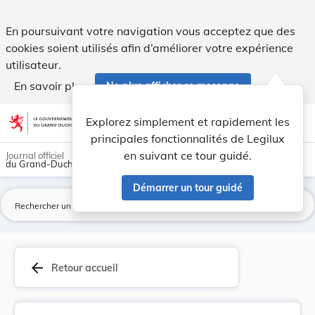
Règlement ministériel du 19 juillet 2012 concer... - Legilux
En poursuivant votre navigation vous acceptez que des
cookies soient utilisés afin d’améliorer votre expérience
utilisateur.
En savoir plus
Ne plus afficher ce message
Aller au contenu
help
light_mode
dark_mode
account_circle
Explorez simplement et rapidement les
Aide
principales fonctionnalités de Legilux
en suivant ce tour guidé.
Journal officiel
du Grand-Duché de Luxembourg
Démarrer un tour guidé
La
arrow_back
Retour accueil