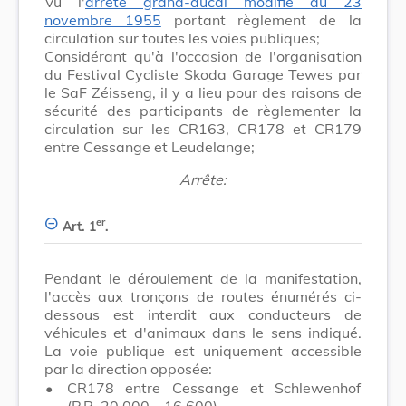
Vu l'
arrêté grand-ducal modifié du 23
novembre 1955
portant règlement de la
circulation sur toutes les voies publiques;
Considérant qu'à l'occasion de l'organisation
du Festival Cycliste Skoda Garage Tewes par
le SaF Zéisseng, il y a lieu pour des raisons de
sécurité des participants de règlementer la
circulation sur les CR163, CR178 et CR179
entre Cessange et Leudelange;
Arrête:
er
Art. 1
.
Pendant le déroulement de la manifestation,
l'accès aux tronçons de routes énumérés ci-
dessous est interdit aux conducteurs de
véhicules et d'animaux dans le sens indiqué.
La voie publique est uniquement accessible
par la direction opposée:
•
CR178 entre Cessange et Schlewenhof
(P.R. 20,000 – 16,600)