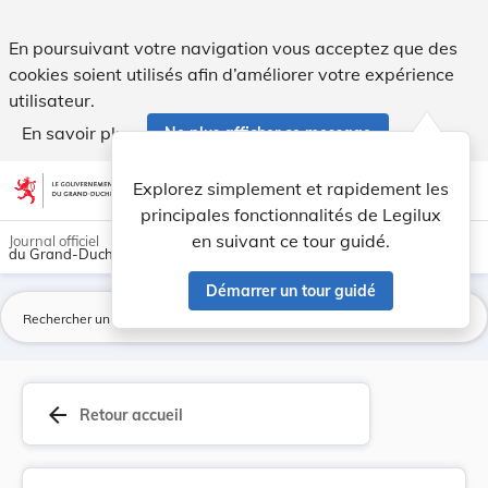
Règlement ministériel du 27 août 2012 concernan... - Legilu
En poursuivant votre navigation vous acceptez que des
cookies soient utilisés afin d’améliorer votre expérience
utilisateur.
En savoir plus
Ne plus afficher ce message
Aller au contenu
help
light_mode
dark_mode
account_circle
Explorez simplement et rapidement les
Aide
principales fonctionnalités de Legilux
en suivant ce tour guidé.
Journal officiel
du Grand-Duché de Luxembourg
Démarrer un tour guidé
La
arrow_back
Retour accueil