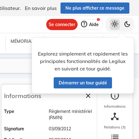
ilisateur.
En savoir plus
Ne plus afficher ce message
help
light_mode
dark_mode
Se connecter
Aide
MÉMORIAL C
TRAITÉS
PROJETS
TEXTES UE
Explorez simplement et rapidement les
principales fonctionnalités de Legilux
Lancer la recherche
Filtres
en suivant ce tour guidé.
Démarrer un tour guidé
info
close
Informations
Fermer la barre latéra
Informations
Type
Règlement ministériel
device_hub
(RMIN)
Relations (3)
Signature
03/09/2012
list