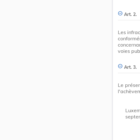
Art. 2.
Les infra
conformé
concerna
voies pub
Art. 3.
Le prése
l'achève
Luxem
septe