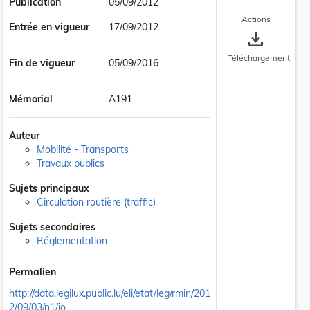
Publication
05/09/2012
Actions
Entrée en vigueur
17/09/2012
save_alt
Téléchargement
Fin de vigueur
05/09/2016
Mémorial
A191
Auteur
Mobilité - Transports
Travaux publics
Sujets principaux
Circulation routière (traffic)
Sujets secondaires
Réglementation
Permalien
http://data.legilux.public.lu/eli/etat/leg/rmin/201
2/09/03/n1/jo