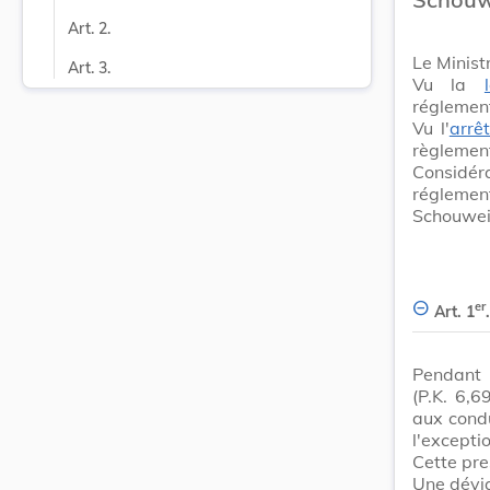
Art. 2.
Le Minist
Art. 3.
Vu la
réglement
Vu l'
arrê
règlement
Considéra
réglemen
Schouwei
er
Art. 1
.
Pendant 
(P.K. 6,6
aux condu
l'exceptio
Cette pre
Une dévia