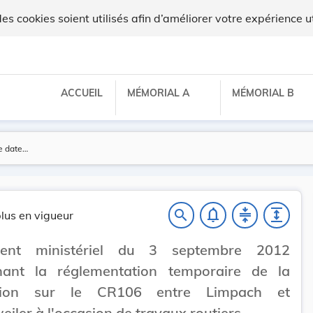
x
 cookies soient utilisés afin d’améliorer votre expérience ut
ACCUEIL
MÉMORIAL A
MÉMORIAL B
notifications_none
compress
expand
search
lus en vigueur
ment ministériel du 3 septembre 2012
nant la réglementation temporaire de la
lation sur le CR106 entre Limpach et
iler à l'occasion de travaux routiers.