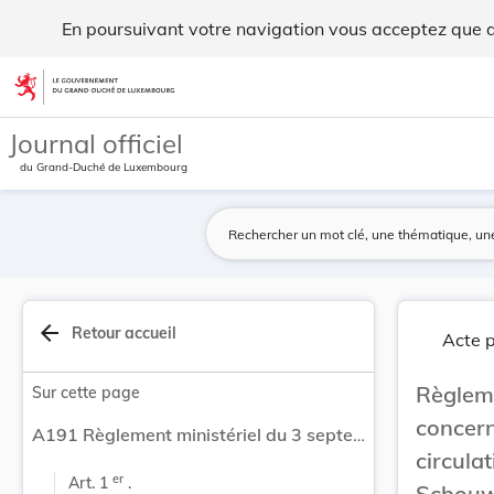
Règlement ministériel du 3 septembre 2012 conce... - Legilu
En poursuivant votre navigation vous acceptez que des
Aller au contenu
Journal officiel
du Grand-Duché de Luxembourg
arrow_back
Retour accueil
Acte p
Règle
Sur cette page
concer
A191 Règlement ministériel du 3 septembre 2012 concernant la réglementation temporaire de la circulation sur le CR106 entre Limpach et Schouweiler à l'occasion de travaux routiers.
circu
er
Art. 1 
 .
Schouwe