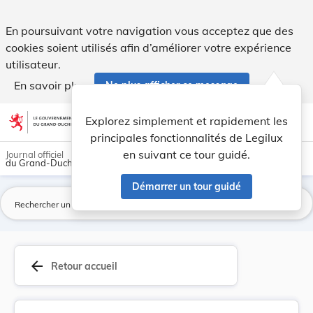
Règlement ministériel du 10 septembre 2012 conc... - Legil
En poursuivant votre navigation vous acceptez que des
cookies soient utilisés afin d’améliorer votre expérience
utilisateur.
En savoir plus
Ne plus afficher ce message
Aller au contenu
help
light_mode
dark_mode
account_circle
Explorez simplement et rapidement les
Aide
principales fonctionnalités de Legilux
en suivant ce tour guidé.
Journal officiel
du Grand-Duché de Luxembourg
Démarrer un tour guidé
La
arrow_back
Retour accueil