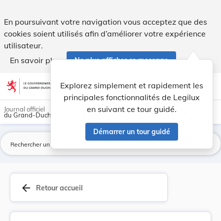
Règlement ministériel du 21 novembre 2012 conce... - Legil
En poursuivant votre navigation vous acceptez que des
cookies soient utilisés afin d’améliorer votre expérience
utilisateur.
En savoir plus
Ne plus afficher ce message
Aller au contenu
help
light_mode
dark_mode
account_circle
Explorez simplement et rapidement les
Aide
principales fonctionnalités de Legilux
en suivant ce tour guidé.
Journal officiel
du Grand-Duché de Luxembourg
Démarrer un tour guidé
La
arrow_back
Retour accueil