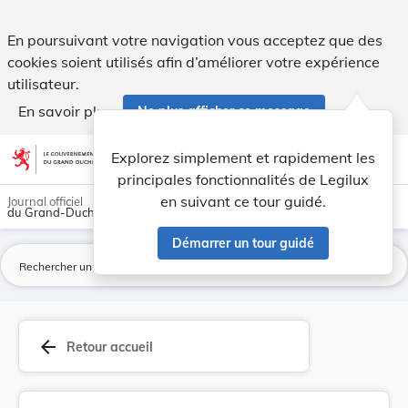
Règlement ministériel du 1er décembre 2015 modi... - Legil
En poursuivant votre navigation vous acceptez que des
cookies soient utilisés afin d’améliorer votre expérience
utilisateur.
En savoir plus
Ne plus afficher ce message
Aller au contenu
help
light_mode
dark_mode
account_circle
Explorez simplement et rapidement les
Aide
principales fonctionnalités de Legilux
en suivant ce tour guidé.
Journal officiel
du Grand-Duché de Luxembourg
Démarrer un tour guidé
La
arrow_back
Retour accueil