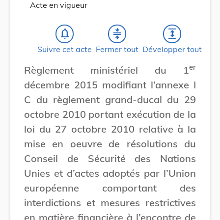
Acte en vigueur
notifications_none
compress
expand
Suivre cet acte
Fermer tout
Développer tout
er
Règlement ministériel du 1
décembre 2015 modifiant l’annexe I
C du règlement grand-ducal du 29
octobre 2010 portant exécution de la
loi du 27 octobre 2010 relative à la
mise en oeuvre de résolutions du
Conseil de Sécurité des Nations
Unies et d’actes adoptés par l’Union
européenne comportant des
interdictions et mesures restrictives
en matière financière à l’encontre de