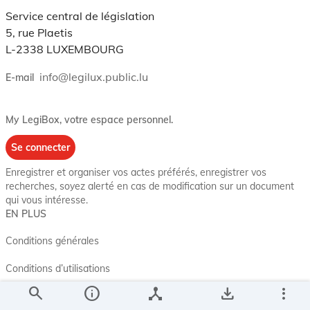
Service central de législation
5, rue Plaetis
L-2338 LUXEMBOURG
info@legilux.public.lu
E-mail
My LegiBox
, votre espace personnel.
Se connecter
Enregistrer et organiser vos actes préférés, enregistrer vos
recherches, soyez alerté en cas de modification sur un document
qui vous intéresse.
EN PLUS
Conditions générales
Conditions d’utilisations
search
info
device_hub
save_alt
more_vert
Accessibilité